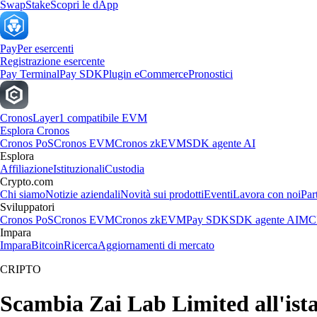
Swap
Stake
Scopri le dApp
Pay
Per esercenti
Registrazione esercente
Pay Terminal
Pay SDK
Plugin eCommerce
Pronostici
Cronos
Layer1 compatibile EVM
Esplora Cronos
Cronos PoS
Cronos EVM
Cronos zkEVM
SDK agente AI
Esplora
Affiliazione
Istituzionali
Custodia
Crypto.com
Chi siamo
Notizie aziendali
Novità sui prodotti
Eventi
Lavora con noi
Par
Sviluppatori
Cronos PoS
Cronos EVM
Cronos zkEVM
Pay SDK
SDK agente AI
MCP
Impara
Impara
Bitcoin
Ricerca
Aggiornamenti di mercato
CRIPTO
Scambia Zai Lab Limited all'istan