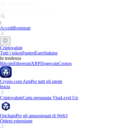
Mercati
Privati
Aziende
Scopri
/
Accedi
Registrati
Criptovalute
Tutti i token
Panieri
Earn
Staking
In tendenza
Bitcoin
Ethereum
XRP
Dogecoin
Cronos
Crypto.com App
Per tutti gli utenti
Inizia
Criptovalute
Carta prepagata Visa
Level Up
Onchain
Per gli appassionati di Web3
Ottieni estensione