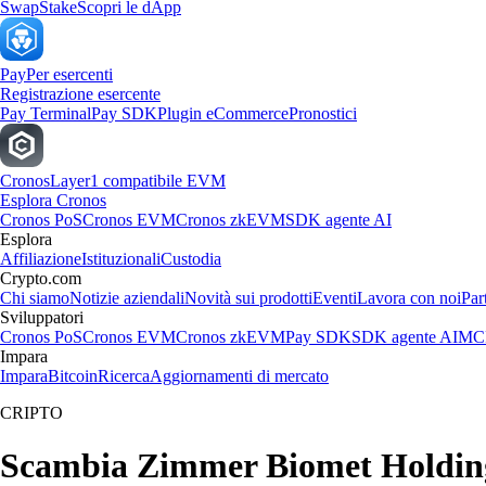
Swap
Stake
Scopri le dApp
Pay
Per esercenti
Registrazione esercente
Pay Terminal
Pay SDK
Plugin eCommerce
Pronostici
Cronos
Layer1 compatibile EVM
Esplora Cronos
Cronos PoS
Cronos EVM
Cronos zkEVM
SDK agente AI
Esplora
Affiliazione
Istituzionali
Custodia
Crypto.com
Chi siamo
Notizie aziendali
Novità sui prodotti
Eventi
Lavora con noi
Par
Sviluppatori
Cronos PoS
Cronos EVM
Cronos zkEVM
Pay SDK
SDK agente AI
MCP
Impara
Impara
Bitcoin
Ricerca
Aggiornamenti di mercato
CRIPTO
Scambia Zimmer Biomet Holdings, 