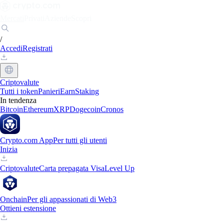
Mercati
Privati
Aziende
Scopri
/
Accedi
Registrati
Criptovalute
Tutti i token
Panieri
Earn
Staking
In tendenza
Bitcoin
Ethereum
XRP
Dogecoin
Cronos
Crypto.com App
Per tutti gli utenti
Inizia
Criptovalute
Carta prepagata Visa
Level Up
Onchain
Per gli appassionati di Web3
Ottieni estensione