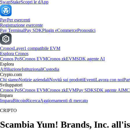
Swap
Stake
Scopri le dApp
Pay
Per esercenti
Registrazione esercente
Pay Terminal
Pay SDK
Plugin eCommerce
Pronostici
Cronos
Layer1 compatibile EVM
Esplora Cronos
Cronos PoS
Cronos EVM
Cronos zkEVM
SDK agente AI
Esplora
Affiliazione
Istituzionali
Custodia
Crypto.com
Chi siamo
Notizie aziendali
Novità sui prodotti
Eventi
Lavora con noi
Par
Sviluppatori
Cronos PoS
Cronos EVM
Cronos zkEVM
Pay SDK
SDK agente AI
MCP
Impara
Impara
Bitcoin
Ricerca
Aggiornamenti di mercato
CRIPTO
Scambia Yum! Brands, Inc. all'ist