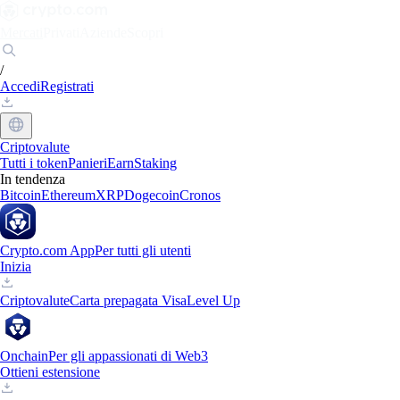
Mercati
Privati
Aziende
Scopri
/
Accedi
Registrati
Criptovalute
Tutti i token
Panieri
Earn
Staking
In tendenza
Bitcoin
Ethereum
XRP
Dogecoin
Cronos
Crypto.com App
Per tutti gli utenti
Inizia
Criptovalute
Carta prepagata Visa
Level Up
Onchain
Per gli appassionati di Web3
Ottieni estensione