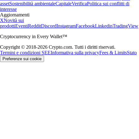
asset
Sostenibilità ambientale
Capitale
Verifica
Politica sui conflitti di
interesse
Aggiornamenti
X
Novità sui
prodotti
Eventi
Reddit
Discord
Instagram
Facebook
Linkedin
TradingView
Cryptocurrency in Every Wallet™
Copyright © 2018-2026 Crypto.com. Tutti i diritti riservati.
Termini e condizioni SEE
Informativa sulla privacy
Fees & Limits
Stato
Preferenze sui cookie