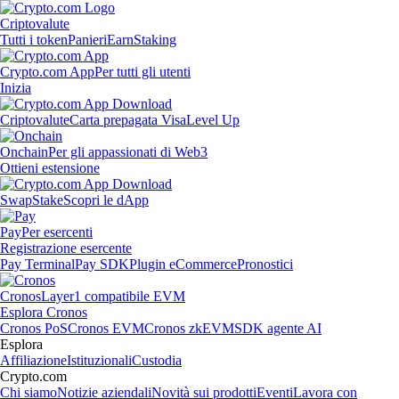
Criptovalute
Tutti i token
Panieri
Earn
Staking
Crypto.com App
Per tutti gli utenti
Inizia
Criptovalute
Carta prepagata Visa
Level Up
Onchain
Per gli appassionati di Web3
Ottieni estensione
Swap
Stake
Scopri le dApp
Pay
Per esercenti
Registrazione esercente
Pay Terminal
Pay SDK
Plugin eCommerce
Pronostici
Cronos
Layer1 compatibile EVM
Esplora Cronos
Cronos PoS
Cronos EVM
Cronos zkEVM
SDK agente AI
Esplora
Affiliazione
Istituzionali
Custodia
Crypto.com
Chi siamo
Notizie aziendali
Novità sui prodotti
Eventi
Lavora con