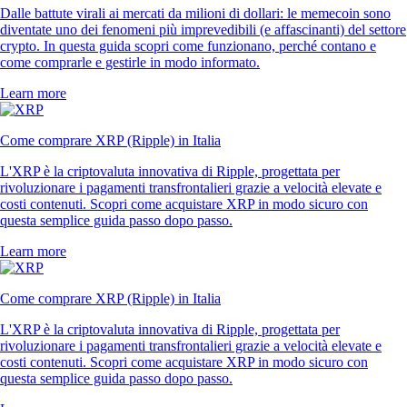
Dalle battute virali ai mercati da milioni di dollari: le memecoin sono
diventate uno dei fenomeni più imprevedibili (e affascinanti) del settore
crypto. In questa guida scopri come funzionano, perché contano e
come comprarle e gestirle in modo informato.
Learn more
Come comprare XRP (Ripple) in Italia
L'XRP è la criptovaluta innovativa di Ripple, progettata per
rivoluzionare i pagamenti transfrontalieri grazie a velocità elevate e
costi contenuti. Scopri come acquistare XRP in modo sicuro con
questa semplice guida passo dopo passo.
Learn more
Come comprare XRP (Ripple) in Italia
L'XRP è la criptovaluta innovativa di Ripple, progettata per
rivoluzionare i pagamenti transfrontalieri grazie a velocità elevate e
costi contenuti. Scopri come acquistare XRP in modo sicuro con
questa semplice guida passo dopo passo.