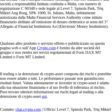
società a responsabilità limitata costituita a Malta, con numero di
registrazione C 90348 e sede legale al Level 7, Spinola Park, Triq
Mikiel Ang Borg, SPK 1000, St. Julians, Malta, debitamente
autorizzata dalla Malta Financial Services Authority come istituto
finanziario abilitato all’emissione di denaro elettronico ai sensi del 3°
Allegato al Financial Institutions Act (Electronic Money Institutions).
Qualsiasi altro prodotto o servizio offerto e pubblicizzato su questa
pagina web o sull’App
Crypto.com
è fornito da altre società del
gruppo e non rientra nei servizi regolamentati di Foris DAX MT
Limited o Foris MT Limited.
Il trading o la detenzione di crypto-asset comporta dei rischi e potrebbe
non essere adatto a tutti. Le performance passate non garantiscono
risultati futuri. Valuta attentamente se investire in crypto-asset è adatto
alla tua situazione finanziaria e al tuo livello di tolleranza al rischio.
Puoi trovare ulteriori informazioni sui rischi legati al trading o alla
detenzione di crypto-asset
qui
.
Contatto:
chat.crypto.com
| Ufficio: Level 7, Spinola Park, Triq Mikiel