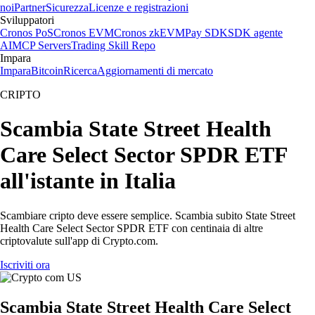
noi
Partner
Sicurezza
Licenze e registrazioni
Sviluppatori
Cronos PoS
Cronos EVM
Cronos zkEVM
Pay SDK
SDK agente
AI
MCP Servers
Trading Skill Repo
Impara
Impara
Bitcoin
Ricerca
Aggiornamenti di mercato
CRIPTO
Scambia State Street Health
Care Select Sector SPDR ETF
all'istante in Italia
Scambiare cripto deve essere semplice. Scambia subito State Street
Health Care Select Sector SPDR ETF con centinaia di altre
criptovalute sull'app di Crypto.com.
Iscriviti ora
Scambia State Street Health Care Select