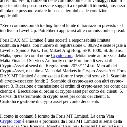
al rischio. Premi, riduzioni delle commissioni e altri vantaggi citati in
questo articolo possono essere soggetti a requisiti di idoneità, possesso
di token e possono variare in base ai termini e alle condizioni
applicabili.
*Zero commissioni di trading fino al limite di transazioni previsto dal
tuo livello Level Up. Potrebbero applicarsi altre commissioni e spread.
Foris DAX MT Limited è una società a responsabilità limitata
costituita a Malta, con numero di registrazione C 88392 e sede legale a
Level 7, Spinola Park, Triq Mikiel Ang Borg, SPK 1000, St. Julians,
Malta, operante con il nome
Crypto.com
, debitamente autorizzata dalla
Malta Financial Services Authority come Fornitore di servizi di
Crypto-Asset ai sensi del Regolamento 2023/1114 sui Mercati dei
Crypto-Asset, recepito a Malta dal Markets in Crypto Assets Act. Foris
DAX MT Limited è autorizzata a fornire i seguenti servizi: 1. Scambio
di crypto-asset con fondi; 2. Scambio di crypto-asset con altri crypto-
asset; 3. Ricezione e trasmissione di ordini di crypto-asset per conto dei
clienti; 4. Esecuzione di ordini di crypto-asset per conto dei clienti; 5.
Servizi di trasferimento di crypto-asset per conto dei clienti; 6.
Custodia e gestione di crypto-asset per conto dei clienti.
Il conto in contanti è fornito da Foris MT Limited. La carta Visa
Crypto.com
è emessa e promossa da Foris MT Limited ai sensi della
sua licenza Visa Principal Member (Issuing). Foris MT Limited è una