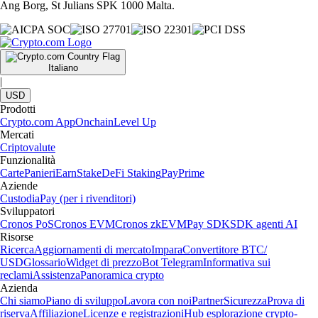
Ang Borg, St Julians SPK 1000 Malta.
Italiano
|
USD
Prodotti
Crypto.com App
Onchain
Level Up
Mercati
Criptovalute
Funzionalità
Carte
Panieri
Earn
Stake
DeFi Staking
Pay
Prime
Aziende
Custodia
Pay (per i rivenditori)
Sviluppatori
Cronos PoS
Cronos EVM
Cronos zkEVM
Pay SDK
SDK agenti AI
Risorse
Ricerca
Aggiornamenti di mercato
Impara
Convertitore BTC/
USD
Glossario
Widget di prezzo
Bot Telegram
Informativa sui
reclami
Assistenza
Panoramica crypto
Azienda
Chi siamo
Piano di sviluppo
Lavora con noi
Partner
Sicurezza
Prova di
riserva
Affiliazione
Licenze e registrazioni
Hub esplorazione crypto-