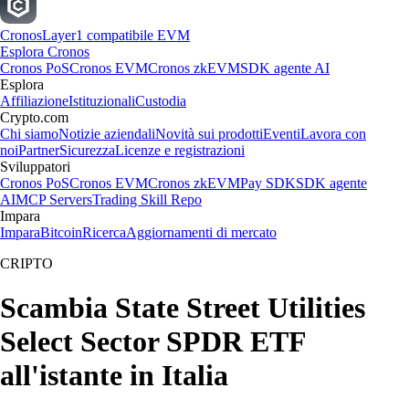
Cronos
Layer1 compatibile EVM
Esplora Cronos
Cronos PoS
Cronos EVM
Cronos zkEVM
SDK agente AI
Esplora
Affiliazione
Istituzionali
Custodia
Crypto.com
Chi siamo
Notizie aziendali
Novità sui prodotti
Eventi
Lavora con
noi
Partner
Sicurezza
Licenze e registrazioni
Sviluppatori
Cronos PoS
Cronos EVM
Cronos zkEVM
Pay SDK
SDK agente
AI
MCP Servers
Trading Skill Repo
Impara
Impara
Bitcoin
Ricerca
Aggiornamenti di mercato
CRIPTO
Scambia State Street Utilities
Select Sector SPDR ETF
all'istante in Italia