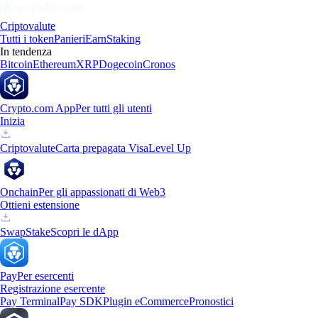
Criptovalute
Tutti i token
Panieri
Earn
Staking
In tendenza
Bitcoin
Ethereum
XRP
Dogecoin
Cronos
Crypto.com App
Per tutti gli utenti
Inizia
Criptovalute
Carta prepagata Visa
Level Up
Onchain
Per gli appassionati di Web3
Ottieni estensione
Swap
Stake
Scopri le dApp
Pay
Per esercenti
Registrazione esercente
Pay Terminal
Pay SDK
Plugin eCommerce
Pronostici