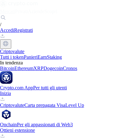
Mercati
Privati
Aziende
Scopri
/
Accedi
Registrati
Criptovalute
Tutti i token
Panieri
Earn
Staking
In tendenza
Bitcoin
Ethereum
XRP
Dogecoin
Cronos
Crypto.com App
Per tutti gli utenti
Inizia
Criptovalute
Carta prepagata Visa
Level Up
Onchain
Per gli appassionati di Web3
Ottieni estensione