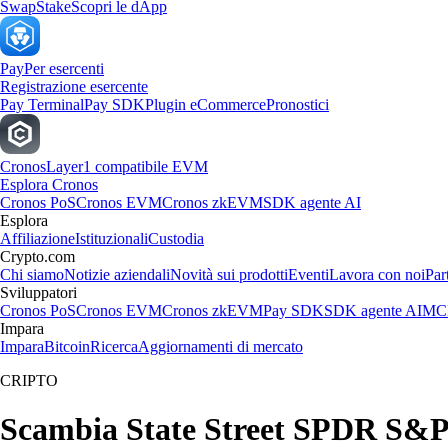
Swap
Stake
Scopri le dApp
Pay
Per esercenti
Registrazione esercente
Pay Terminal
Pay SDK
Plugin eCommerce
Pronostici
Cronos
Layer1 compatibile EVM
Esplora Cronos
Cronos PoS
Cronos EVM
Cronos zkEVM
SDK agente AI
Esplora
Affiliazione
Istituzionali
Custodia
Crypto.com
Chi siamo
Notizie aziendali
Novità sui prodotti
Eventi
Lavora con noi
Par
Sviluppatori
Cronos PoS
Cronos EVM
Cronos zkEVM
Pay SDK
SDK agente AI
MCP
Impara
Impara
Bitcoin
Ricerca
Aggiornamenti di mercato
CRIPTO
Scambia State Street SPDR S&P H