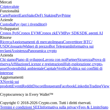
Mercati
Criptovalute
Funzionalità
Carte
Panieri
Earn
Stake
DeFi Staking
Pay
Prime
Aziende
Custodia
Pay (per i rivenditori)
Sviluppatori
Cronos PoS
Cronos EVM
Cronos zkEVM
Pay SDK
SDK agenti AI
Risorse
Ricerca
Aggiornamenti di mercato
Impara
Convertitore BTC/
USD
Glossario
Widget di prezzo
Bot Telegram
Informativa sui
reclami
Assistenza
Panoramica crypto
Azienda
Chi siamo
Piano di sviluppo
Lavora con noi
Partner
Sicurezza
Prova di
riserva
Affiliazione
Licenze e registrazioni
Hub esplorazione crypto-
asset
Sostenibilità ambientale
Capitale
Verifica
Politica sui conflitti di
interesse
Aggiornamenti
X
Novità sui
prodotti
Eventi
Reddit
Discord
Instagram
Facebook
Linkedin
TradingView
Cryptocurrency in Every Wallet™
Copyright © 2018-2026 Crypto.com. Tutti i diritti riservati.
Termini e condizioni SEE
Informativa sulla privacy
Fees & Limits
Stato