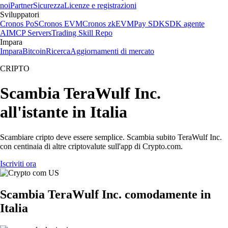
noi
Partner
Sicurezza
Licenze e registrazioni
Sviluppatori
Cronos PoS
Cronos EVM
Cronos zkEVM
Pay SDK
SDK agente
AI
MCP Servers
Trading Skill Repo
Impara
Impara
Bitcoin
Ricerca
Aggiornamenti di mercato
CRIPTO
Scambia TeraWulf Inc.
all'istante in Italia
Scambiare cripto deve essere semplice. Scambia subito TeraWulf Inc.
con centinaia di altre criptovalute sull'app di Crypto.com.
Iscriviti ora
Scambia TeraWulf Inc. comodamente in
Italia