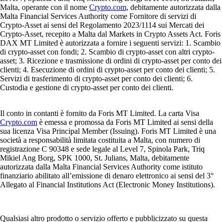
Malta, operante con il nome
Crypto.com
, debitamente autorizzata dalla
Malta Financial Services Authority come Fornitore di servizi di
Crypto-Asset ai sensi del Regolamento 2023/1114 sui Mercati dei
Crypto-Asset, recepito a Malta dal Markets in Crypto Assets Act. Foris
DAX MT Limited è autorizzata a fornire i seguenti servizi: 1. Scambio
di crypto-asset con fondi; 2. Scambio di crypto-asset con altri crypto-
asset; 3. Ricezione e trasmissione di ordini di crypto-asset per conto dei
clienti; 4. Esecuzione di ordini di crypto-asset per conto dei clienti; 5.
Servizi di trasferimento di crypto-asset per conto dei clienti; 6.
Custodia e gestione di crypto-asset per conto dei clienti.
Il conto in contanti è fornito da Foris MT Limited. La carta Visa
Crypto.com
è emessa e promossa da Foris MT Limited ai sensi della
sua licenza Visa Principal Member (Issuing). Foris MT Limited è una
società a responsabilità limitata costituita a Malta, con numero di
registrazione C 90348 e sede legale al Level 7, Spinola Park, Triq
Mikiel Ang Borg, SPK 1000, St. Julians, Malta, debitamente
autorizzata dalla Malta Financial Services Authority come istituto
finanziario abilitato all’emissione di denaro elettronico ai sensi del 3°
Allegato al Financial Institutions Act (Electronic Money Institutions).
Qualsiasi altro prodotto o servizio offerto e pubblicizzato su questa