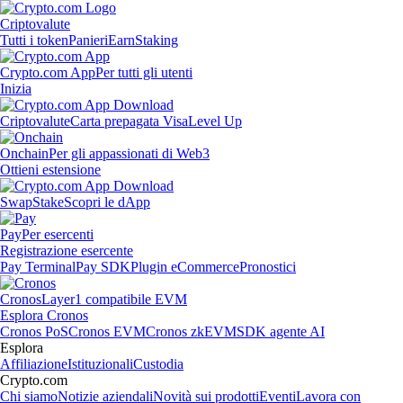
Criptovalute
Tutti i token
Panieri
Earn
Staking
Crypto.com App
Per tutti gli utenti
Inizia
Criptovalute
Carta prepagata Visa
Level Up
Onchain
Per gli appassionati di Web3
Ottieni estensione
Swap
Stake
Scopri le dApp
Pay
Per esercenti
Registrazione esercente
Pay Terminal
Pay SDK
Plugin eCommerce
Pronostici
Cronos
Layer1 compatibile EVM
Esplora Cronos
Cronos PoS
Cronos EVM
Cronos zkEVM
SDK agente AI
Esplora
Affiliazione
Istituzionali
Custodia
Crypto.com
Chi siamo
Notizie aziendali
Novità sui prodotti
Eventi
Lavora con