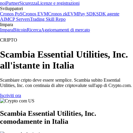
noi
Partner
Sicurezza
Licenze e registrazioni
Sviluppatori
Cronos PoS
Cronos EVM
Cronos zkEVM
Pay SDK
SDK agente
AI
MCP Servers
Trading Skill Repo
Impara
Impara
Bitcoin
Ricerca
Aggiornamenti di mercato
CRIPTO
Scambia Essential Utilities, Inc.
all'istante in Italia
Scambiare cripto deve essere semplice. Scambia subito Essential
Utilities, Inc. con centinaia di altre criptovalute sull'app di Crypto.com.
Iscriviti ora
Scambia Essential Utilities, Inc.
comodamente in Italia