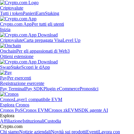
Criptovalute
Tutti i token
Panieri
Earn
Staking
Crypto.com App
Per tutti gli utenti
Inizia
Criptovalute
Carta prepagata Visa
Level Up
Onchain
Per gli appassionati di Web3
Ottieni estensione
Swap
Stake
Scopri le dApp
Pay
Per esercenti
Registrazione esercente
Pay Terminal
Pay SDK
Plugin eCommerce
Pronostici
Cronos
Layer1 compatibile EVM
Esplora Cronos
Cronos PoS
Cronos EVM
Cronos zkEVM
SDK agente AI
Esplora
Affiliazione
Istituzionali
Custodia
Crypto.com
Chi siamo
Notizie aziendali
Novità sui prodotti
Eventi
Lavora con