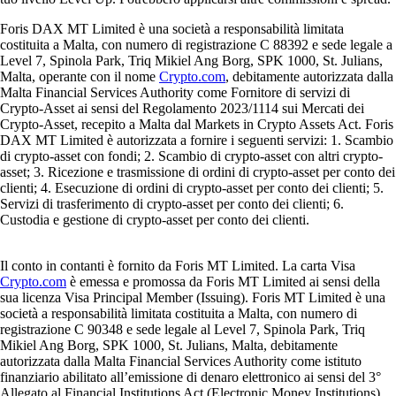
Foris DAX MT Limited è una società a responsabilità limitata
costituita a Malta, con numero di registrazione C 88392 e sede legale a
Level 7, Spinola Park, Triq Mikiel Ang Borg, SPK 1000, St. Julians,
Malta, operante con il nome
Crypto.com
, debitamente autorizzata dalla
Malta Financial Services Authority come Fornitore di servizi di
Crypto-Asset ai sensi del Regolamento 2023/1114 sui Mercati dei
Crypto-Asset, recepito a Malta dal Markets in Crypto Assets Act. Foris
DAX MT Limited è autorizzata a fornire i seguenti servizi: 1. Scambio
di crypto-asset con fondi; 2. Scambio di crypto-asset con altri crypto-
asset; 3. Ricezione e trasmissione di ordini di crypto-asset per conto dei
clienti; 4. Esecuzione di ordini di crypto-asset per conto dei clienti; 5.
Servizi di trasferimento di crypto-asset per conto dei clienti; 6.
Custodia e gestione di crypto-asset per conto dei clienti.
Il conto in contanti è fornito da Foris MT Limited. La carta Visa
Crypto.com
è emessa e promossa da Foris MT Limited ai sensi della
sua licenza Visa Principal Member (Issuing). Foris MT Limited è una
società a responsabilità limitata costituita a Malta, con numero di
registrazione C 90348 e sede legale al Level 7, Spinola Park, Triq
Mikiel Ang Borg, SPK 1000, St. Julians, Malta, debitamente
autorizzata dalla Malta Financial Services Authority come istituto
finanziario abilitato all’emissione di denaro elettronico ai sensi del 3°
Allegato al Financial Institutions Act (Electronic Money Institutions).