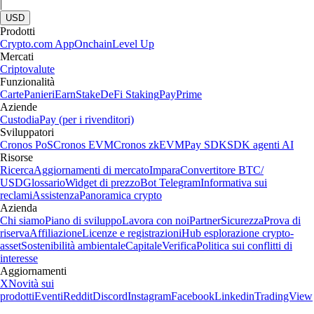
|
USD
Prodotti
Crypto.com App
Onchain
Level Up
Mercati
Criptovalute
Funzionalità
Carte
Panieri
Earn
Stake
DeFi Staking
Pay
Prime
Aziende
Custodia
Pay (per i rivenditori)
Sviluppatori
Cronos PoS
Cronos EVM
Cronos zkEVM
Pay SDK
SDK agenti AI
Risorse
Ricerca
Aggiornamenti di mercato
Impara
Convertitore BTC/
USD
Glossario
Widget di prezzo
Bot Telegram
Informativa sui
reclami
Assistenza
Panoramica crypto
Azienda
Chi siamo
Piano di sviluppo
Lavora con noi
Partner
Sicurezza
Prova di
riserva
Affiliazione
Licenze e registrazioni
Hub esplorazione crypto-
asset
Sostenibilità ambientale
Capitale
Verifica
Politica sui conflitti di
interesse
Aggiornamenti
X
Novità sui
prodotti
Eventi
Reddit
Discord
Instagram
Facebook
Linkedin
TradingView