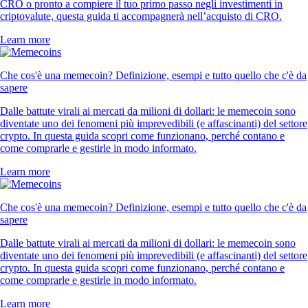
CRO o pronto a compiere il tuo primo passo negli investimenti in
criptovalute, questa guida ti accompagnerà nell’acquisto di CRO.
Learn more
Che cos'è una memecoin? Definizione, esempi e tutto quello che c'è da
sapere
Dalle battute virali ai mercati da milioni di dollari: le memecoin sono
diventate uno dei fenomeni più imprevedibili (e affascinanti) del settore
crypto. In questa guida scopri come funzionano, perché contano e
come comprarle e gestirle in modo informato.
Learn more
Che cos'è una memecoin? Definizione, esempi e tutto quello che c'è da
sapere
Dalle battute virali ai mercati da milioni di dollari: le memecoin sono
diventate uno dei fenomeni più imprevedibili (e affascinanti) del settore
crypto. In questa guida scopri come funzionano, perché contano e
come comprarle e gestirle in modo informato.
Learn more