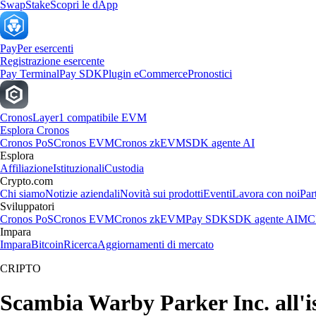
Swap
Stake
Scopri le dApp
Pay
Per esercenti
Registrazione esercente
Pay Terminal
Pay SDK
Plugin eCommerce
Pronostici
Cronos
Layer1 compatibile EVM
Esplora Cronos
Cronos PoS
Cronos EVM
Cronos zkEVM
SDK agente AI
Esplora
Affiliazione
Istituzionali
Custodia
Crypto.com
Chi siamo
Notizie aziendali
Novità sui prodotti
Eventi
Lavora con noi
Par
Sviluppatori
Cronos PoS
Cronos EVM
Cronos zkEVM
Pay SDK
SDK agente AI
MCP
Impara
Impara
Bitcoin
Ricerca
Aggiornamenti di mercato
CRIPTO
Scambia Warby Parker Inc. all'is