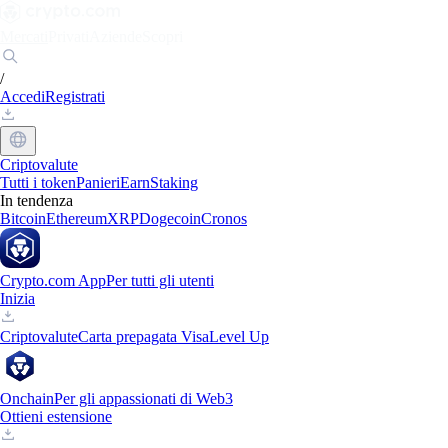
Mercati
Privati
Aziende
Scopri
/
Accedi
Registrati
Criptovalute
Tutti i token
Panieri
Earn
Staking
In tendenza
Bitcoin
Ethereum
XRP
Dogecoin
Cronos
Crypto.com App
Per tutti gli utenti
Inizia
Criptovalute
Carta prepagata Visa
Level Up
Onchain
Per gli appassionati di Web3
Ottieni estensione