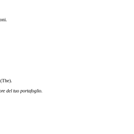
oni.
 (The).
ore del tuo portafoglio.