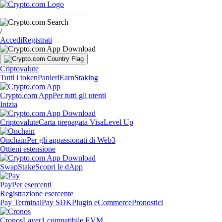
Mercati
Privati
Aziende
Scopri
/
Accedi
Registrati
Criptovalute
Tutti i token
Panieri
Earn
Staking
Crypto.com App
Per tutti gli utenti
Inizia
Criptovalute
Carta prepagata Visa
Level Up
Onchain
Per gli appassionati di Web3
Ottieni estensione
Swap
Stake
Scopri le dApp
Pay
Per esercenti
Registrazione esercente
Pay Terminal
Pay SDK
Plugin eCommerce
Pronostici
Cronos
Layer1 compatibile EVM