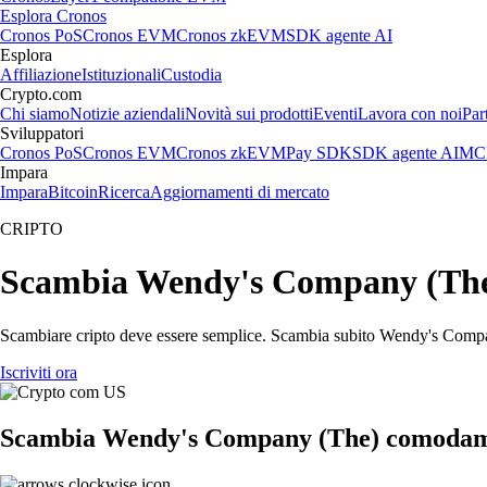
Esplora Cronos
Cronos PoS
Cronos EVM
Cronos zkEVM
SDK agente AI
Esplora
Affiliazione
Istituzionali
Custodia
Crypto.com
Chi siamo
Notizie aziendali
Novità sui prodotti
Eventi
Lavora con noi
Par
Sviluppatori
Cronos PoS
Cronos EVM
Cronos zkEVM
Pay SDK
SDK agente AI
MCP
Impara
Impara
Bitcoin
Ricerca
Aggiornamenti di mercato
CRIPTO
Scambia Wendy's Company (The) a
Scambiare cripto deve essere semplice. Scambia subito Wendy's Company
Iscriviti ora
Scambia Wendy's Company (The) comodamen