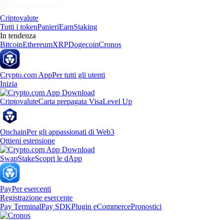
Criptovalute
Tutti i token
Panieri
Earn
Staking
In tendenza
Bitcoin
Ethereum
XRP
Dogecoin
Cronos
Crypto.com App
Per tutti gli utenti
Inizia
Criptovalute
Carta prepagata Visa
Level Up
Onchain
Per gli appassionati di Web3
Ottieni estensione
Swap
Stake
Scopri le dApp
Pay
Per esercenti
Registrazione esercente
Pay Terminal
Pay SDK
Plugin eCommerce
Pronostici