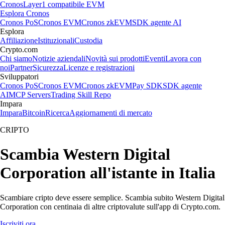
Cronos
Layer1 compatibile EVM
Esplora Cronos
Cronos PoS
Cronos EVM
Cronos zkEVM
SDK agente AI
Esplora
Affiliazione
Istituzionali
Custodia
Crypto.com
Chi siamo
Notizie aziendali
Novità sui prodotti
Eventi
Lavora con
noi
Partner
Sicurezza
Licenze e registrazioni
Sviluppatori
Cronos PoS
Cronos EVM
Cronos zkEVM
Pay SDK
SDK agente
AI
MCP Servers
Trading Skill Repo
Impara
Impara
Bitcoin
Ricerca
Aggiornamenti di mercato
CRIPTO
Scambia Western Digital
Corporation all'istante in Italia
Scambiare cripto deve essere semplice. Scambia subito Western Digital
Corporation con centinaia di altre criptovalute sull'app di Crypto.com.
Iscriviti ora