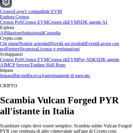
Cronos
Layer1 compatibile EVM
Esplora Cronos
Cronos PoS
Cronos EVM
Cronos zkEVM
SDK agente AI
Esplora
Affiliazione
Istituzionali
Custodia
Crypto.com
Chi siamo
Notizie aziendali
Novità sui prodotti
Eventi
Lavora con
noi
Partner
Sicurezza
Licenze e registrazioni
Sviluppatori
Cronos PoS
Cronos EVM
Cronos zkEVM
Pay SDK
SDK agente
AI
MCP Servers
Trading Skill Repo
Impara
Impara
Bitcoin
Ricerca
Aggiornamenti di mercato
CRIPTO
Scambia Vulcan Forged PYR
all'istante in Italia
Scambiare cripto deve essere semplice. Scambia subito Vulcan Forged
PYR con centinaia di altre criptovalute sull'app di Crypto.com.