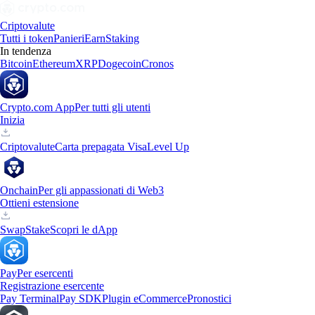
Criptovalute
Tutti i token
Panieri
Earn
Staking
In tendenza
Bitcoin
Ethereum
XRP
Dogecoin
Cronos
Crypto.com App
Per tutti gli utenti
Inizia
Criptovalute
Carta prepagata Visa
Level Up
Onchain
Per gli appassionati di Web3
Ottieni estensione
Swap
Stake
Scopri le dApp
Pay
Per esercenti
Registrazione esercente
Pay Terminal
Pay SDK
Plugin eCommerce
Pronostici