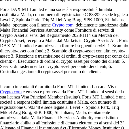
Foris DAX MT Limited è una società a responsabilità limitata
costituita a Malta, con numero di registrazione C 88392 e sede legale a
Level 7, Spinola Park, Triq Mikiel Ang Borg, SPK 1000, St. Julians,
Malta, operante con il nome
Crypto.com
, debitamente autorizzata dalla
Malta Financial Services Authority come Fornitore di servizi di
Crypto-Asset ai sensi del Regolamento 2023/1114 sui Mercati dei
Crypto-Asset, recepito a Malta dal Markets in Crypto Assets Act. Foris
DAX MT Limited è autorizzata a fornire i seguenti servizi: 1. Scambio
di crypto-asset con fondi; 2. Scambio di crypto-asset con altri crypto-
asset; 3. Ricezione e trasmissione di ordini di crypto-asset per conto dei
clienti; 4. Esecuzione di ordini di crypto-asset per conto dei clienti; 5.
Servizi di trasferimento di crypto-asset per conto dei clienti; 6.
Custodia e gestione di crypto-asset per conto dei clienti.
Il conto in contanti è fornito da Foris MT Limited. La carta Visa
Crypto.com
è emessa e promossa da Foris MT Limited ai sensi della
sua licenza Visa Principal Member (Issuing). Foris MT Limited è una
società a responsabilità limitata costituita a Malta, con numero di
registrazione C 90348 e sede legale al Level 7, Spinola Park, Triq
Mikiel Ang Borg, SPK 1000, St. Julians, Malta, debitamente
autorizzata dalla Malta Financial Services Authority come istituto
finanziario abilitato all’emissione di denaro elettronico ai sensi del 3°
Allegato al Financial Institutions Act (Electronic Money Institutions).