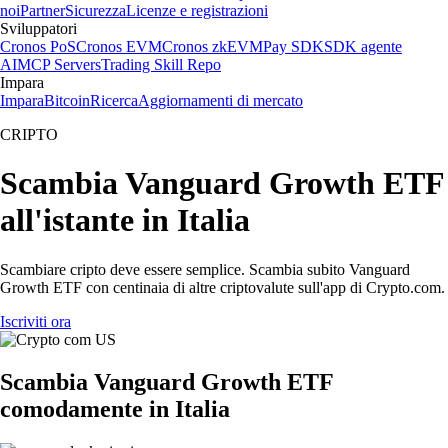
noi
Partner
Sicurezza
Licenze e registrazioni
Sviluppatori
Cronos PoS
Cronos EVM
Cronos zkEVM
Pay SDK
SDK agente
AI
MCP Servers
Trading Skill Repo
Impara
Impara
Bitcoin
Ricerca
Aggiornamenti di mercato
CRIPTO
Scambia Vanguard Growth ETF
all'istante in Italia
Scambiare cripto deve essere semplice. Scambia subito Vanguard
Growth ETF con centinaia di altre criptovalute sull'app di Crypto.com.
Iscriviti ora
Scambia Vanguard Growth ETF
comodamente in Italia