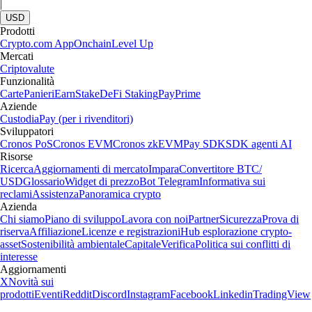
|
USD
Prodotti
Crypto.com App
Onchain
Level Up
Mercati
Criptovalute
Funzionalità
Carte
Panieri
Earn
Stake
DeFi Staking
Pay
Prime
Aziende
Custodia
Pay (per i rivenditori)
Sviluppatori
Cronos PoS
Cronos EVM
Cronos zkEVM
Pay SDK
SDK agenti AI
Risorse
Ricerca
Aggiornamenti di mercato
Impara
Convertitore BTC/
USD
Glossario
Widget di prezzo
Bot Telegram
Informativa sui
reclami
Assistenza
Panoramica crypto
Azienda
Chi siamo
Piano di sviluppo
Lavora con noi
Partner
Sicurezza
Prova di
riserva
Affiliazione
Licenze e registrazioni
Hub esplorazione crypto-
asset
Sostenibilità ambientale
Capitale
Verifica
Politica sui conflitti di
interesse
Aggiornamenti
X
Novità sui
prodotti
Eventi
Reddit
Discord
Instagram
Facebook
Linkedin
TradingView