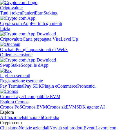
Criptovalute
Tutti i token
Panieri
Earn
Staking
Crypto.com App
Per tutti gli utenti
Inizia
Criptovalute
Carta prepagata Visa
Level Up
Onchain
Per gli appassionati di Web3
Ottieni estensione
Swap
Stake
Scopri le dApp
Pay
Per esercenti
Registrazione esercente
Pay Terminal
Pay SDK
Plugin eCommerce
Pronostici
Cronos
Layer1 compatibile EVM
Esplora Cronos
Cronos PoS
Cronos EVM
Cronos zkEVM
SDK agente AI
Esplora
Affiliazione
Istituzionali
Custodia
Crypto.com
Chi siamo
Notizie aziendali
Novità sui prodotti
Eventi
Lavora con