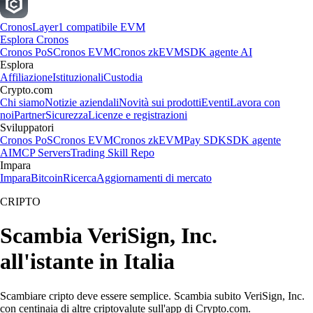
Cronos
Layer1 compatibile EVM
Esplora Cronos
Cronos PoS
Cronos EVM
Cronos zkEVM
SDK agente AI
Esplora
Affiliazione
Istituzionali
Custodia
Crypto.com
Chi siamo
Notizie aziendali
Novità sui prodotti
Eventi
Lavora con
noi
Partner
Sicurezza
Licenze e registrazioni
Sviluppatori
Cronos PoS
Cronos EVM
Cronos zkEVM
Pay SDK
SDK agente
AI
MCP Servers
Trading Skill Repo
Impara
Impara
Bitcoin
Ricerca
Aggiornamenti di mercato
CRIPTO
Scambia VeriSign, Inc.
all'istante in Italia
Scambiare cripto deve essere semplice. Scambia subito VeriSign, Inc.
con centinaia di altre criptovalute sull'app di Crypto.com.