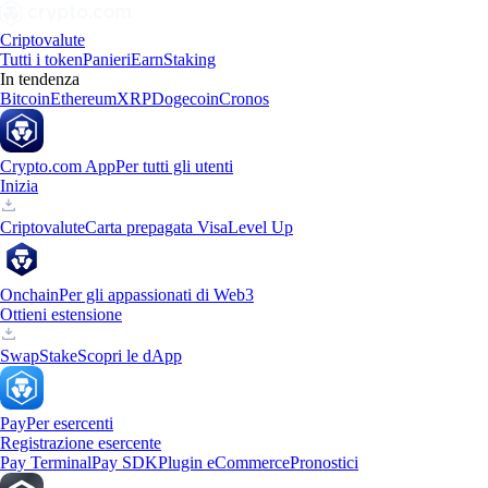
Criptovalute
Tutti i token
Panieri
Earn
Staking
In tendenza
Bitcoin
Ethereum
XRP
Dogecoin
Cronos
Crypto.com App
Per tutti gli utenti
Inizia
Criptovalute
Carta prepagata Visa
Level Up
Onchain
Per gli appassionati di Web3
Ottieni estensione
Swap
Stake
Scopri le dApp
Pay
Per esercenti
Registrazione esercente
Pay Terminal
Pay SDK
Plugin eCommerce
Pronostici