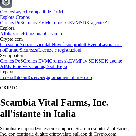
Cronos
Layer1 compatibile EVM
Esplora Cronos
Cronos PoS
Cronos EVM
Cronos zkEVM
SDK agente AI
Esplora
Affiliazione
Istituzionali
Custodia
Crypto.com
Chi siamo
Notizie aziendali
Novità sui prodotti
Eventi
Lavora con
noi
Partner
Sicurezza
Licenze e registrazioni
Sviluppatori
Cronos PoS
Cronos EVM
Cronos zkEVM
Pay SDK
SDK agente
AI
MCP Servers
Trading Skill Repo
Impara
Impara
Bitcoin
Ricerca
Aggiornamenti di mercato
CRIPTO
Scambia Vital Farms, Inc.
all'istante in Italia
Scambiare cripto deve essere semplice. Scambia subito Vital Farms,
Inc. con centinaia di altre criptovalute sull'app di Crypto.com.