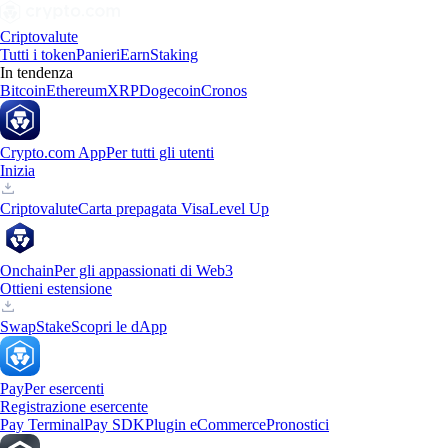
Criptovalute
Tutti i token
Panieri
Earn
Staking
In tendenza
Bitcoin
Ethereum
XRP
Dogecoin
Cronos
Crypto.com App
Per tutti gli utenti
Inizia
Criptovalute
Carta prepagata Visa
Level Up
Onchain
Per gli appassionati di Web3
Ottieni estensione
Swap
Stake
Scopri le dApp
Pay
Per esercenti
Registrazione esercente
Pay Terminal
Pay SDK
Plugin eCommerce
Pronostici