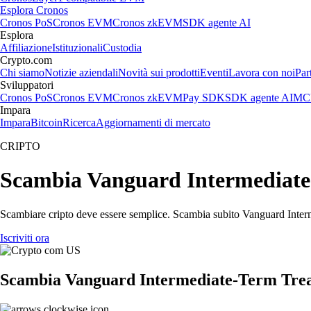
Esplora Cronos
Cronos PoS
Cronos EVM
Cronos zkEVM
SDK agente AI
Esplora
Affiliazione
Istituzionali
Custodia
Crypto.com
Chi siamo
Notizie aziendali
Novità sui prodotti
Eventi
Lavora con noi
Par
Sviluppatori
Cronos PoS
Cronos EVM
Cronos zkEVM
Pay SDK
SDK agente AI
MCP
Impara
Impara
Bitcoin
Ricerca
Aggiornamenti di mercato
CRIPTO
Scambia Vanguard Intermediate-T
Scambiare cripto deve essere semplice. Scambia subito Vanguard Interm
Iscriviti ora
Scambia Vanguard Intermediate-Term Trea