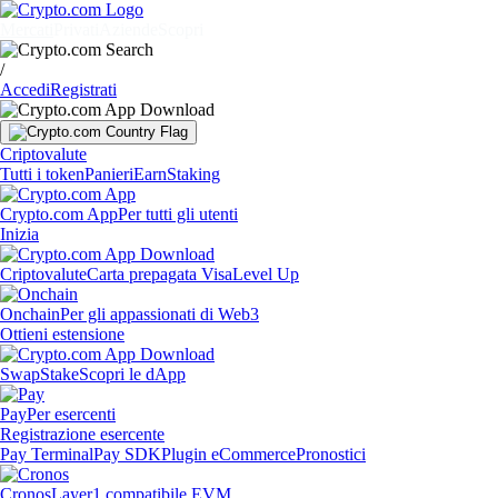
Mercati
Privati
Aziende
Scopri
/
Accedi
Registrati
Criptovalute
Tutti i token
Panieri
Earn
Staking
Crypto.com App
Per tutti gli utenti
Inizia
Criptovalute
Carta prepagata Visa
Level Up
Onchain
Per gli appassionati di Web3
Ottieni estensione
Swap
Stake
Scopri le dApp
Pay
Per esercenti
Registrazione esercente
Pay Terminal
Pay SDK
Plugin eCommerce
Pronostici
Cronos
Layer1 compatibile EVM