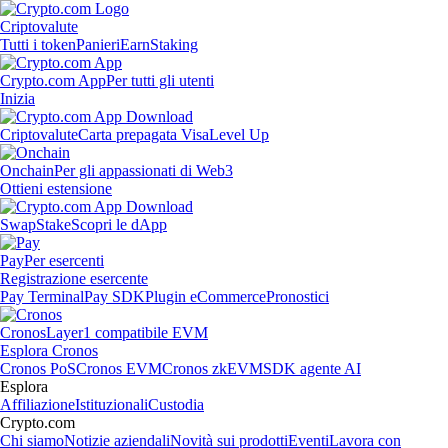
Criptovalute
Tutti i token
Panieri
Earn
Staking
Crypto.com App
Per tutti gli utenti
Inizia
Criptovalute
Carta prepagata Visa
Level Up
Onchain
Per gli appassionati di Web3
Ottieni estensione
Swap
Stake
Scopri le dApp
Pay
Per esercenti
Registrazione esercente
Pay Terminal
Pay SDK
Plugin eCommerce
Pronostici
Cronos
Layer1 compatibile EVM
Esplora Cronos
Cronos PoS
Cronos EVM
Cronos zkEVM
SDK agente AI
Esplora
Affiliazione
Istituzionali
Custodia
Crypto.com
Chi siamo
Notizie aziendali
Novità sui prodotti
Eventi
Lavora con