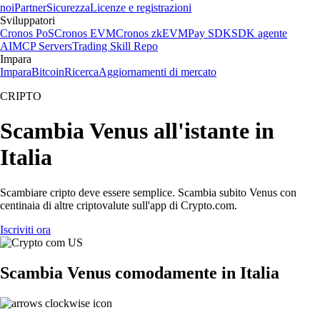
noi
Partner
Sicurezza
Licenze e registrazioni
Sviluppatori
Cronos PoS
Cronos EVM
Cronos zkEVM
Pay SDK
SDK agente
AI
MCP Servers
Trading Skill Repo
Impara
Impara
Bitcoin
Ricerca
Aggiornamenti di mercato
CRIPTO
Scambia Venus all'istante in
Italia
Scambiare cripto deve essere semplice. Scambia subito Venus con
centinaia di altre criptovalute sull'app di Crypto.com.
Iscriviti ora
Scambia Venus comodamente in Italia