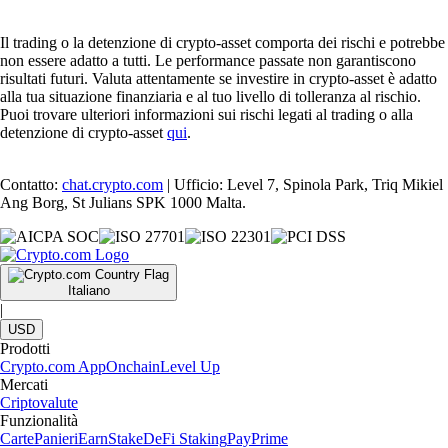
Il trading o la detenzione di crypto-asset comporta dei rischi e potrebbe
non essere adatto a tutti. Le performance passate non garantiscono
risultati futuri. Valuta attentamente se investire in crypto-asset è adatto
alla tua situazione finanziaria e al tuo livello di tolleranza al rischio.
Puoi trovare ulteriori informazioni sui rischi legati al trading o alla
detenzione di crypto-asset
qui
.
Contatto:
chat.crypto.com
| Ufficio: Level 7, Spinola Park, Triq Mikiel
Ang Borg, St Julians SPK 1000 Malta.
Italiano
|
USD
Prodotti
Crypto.com App
Onchain
Level Up
Mercati
Criptovalute
Funzionalità
Carte
Panieri
Earn
Stake
DeFi Staking
Pay
Prime