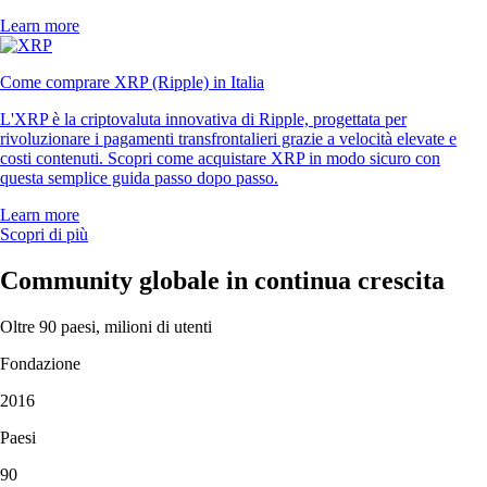
Learn more
Come comprare XRP (Ripple) in Italia
L'XRP è la criptovaluta innovativa di Ripple, progettata per
rivoluzionare i pagamenti transfrontalieri grazie a velocità elevate e
costi contenuti. Scopri come acquistare XRP in modo sicuro con
questa semplice guida passo dopo passo.
Learn more
Scopri di più
Community globale in continua crescita
Oltre 90 paesi, milioni di utenti
Fondazione
2016
Paesi
90