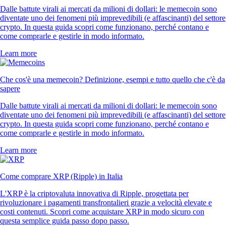
Dalle battute virali ai mercati da milioni di dollari: le memecoin sono
diventate uno dei fenomeni più imprevedibili (e affascinanti) del settore
crypto. In questa guida scopri come funzionano, perché contano e
come comprarle e gestirle in modo informato.
Learn more
Che cos'è una memecoin? Definizione, esempi e tutto quello che c'è da
sapere
Dalle battute virali ai mercati da milioni di dollari: le memecoin sono
diventate uno dei fenomeni più imprevedibili (e affascinanti) del settore
crypto. In questa guida scopri come funzionano, perché contano e
come comprarle e gestirle in modo informato.
Learn more
Come comprare XRP (Ripple) in Italia
L'XRP è la criptovaluta innovativa di Ripple, progettata per
rivoluzionare i pagamenti transfrontalieri grazie a velocità elevate e
costi contenuti. Scopri come acquistare XRP in modo sicuro con
questa semplice guida passo dopo passo.