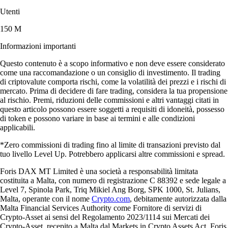
Utenti
150 M
Informazioni importanti
Questo contenuto è a scopo informativo e non deve essere considerato
come una raccomandazione o un consiglio di investimento. Il trading
di criptovalute comporta rischi, come la volatilità dei prezzi e i rischi di
mercato. Prima di decidere di fare trading, considera la tua propensione
al rischio. Premi, riduzioni delle commissioni e altri vantaggi citati in
questo articolo possono essere soggetti a requisiti di idoneità, possesso
di token e possono variare in base ai termini e alle condizioni
applicabili.
*Zero commissioni di trading fino al limite di transazioni previsto dal
tuo livello Level Up. Potrebbero applicarsi altre commissioni e spread.
Foris DAX MT Limited è una società a responsabilità limitata
costituita a Malta, con numero di registrazione C 88392 e sede legale a
Level 7, Spinola Park, Triq Mikiel Ang Borg, SPK 1000, St. Julians,
Malta, operante con il nome
Crypto.com
, debitamente autorizzata dalla
Malta Financial Services Authority come Fornitore di servizi di
Crypto-Asset ai sensi del Regolamento 2023/1114 sui Mercati dei
Crypto-Asset, recepito a Malta dal Markets in Crypto Assets Act. Foris