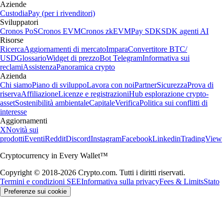
Aziende
Custodia
Pay (per i rivenditori)
Sviluppatori
Cronos PoS
Cronos EVM
Cronos zkEVM
Pay SDK
SDK agenti AI
Risorse
Ricerca
Aggiornamenti di mercato
Impara
Convertitore BTC/
USD
Glossario
Widget di prezzo
Bot Telegram
Informativa sui
reclami
Assistenza
Panoramica crypto
Azienda
Chi siamo
Piano di sviluppo
Lavora con noi
Partner
Sicurezza
Prova di
riserva
Affiliazione
Licenze e registrazioni
Hub esplorazione crypto-
asset
Sostenibilità ambientale
Capitale
Verifica
Politica sui conflitti di
interesse
Aggiornamenti
X
Novità sui
prodotti
Eventi
Reddit
Discord
Instagram
Facebook
Linkedin
TradingView
Cryptocurrency in Every Wallet™
Copyright © 2018-2026 Crypto.com. Tutti i diritti riservati.
Termini e condizioni SEE
Informativa sulla privacy
Fees & Limits
Stato
Preferenze sui cookie