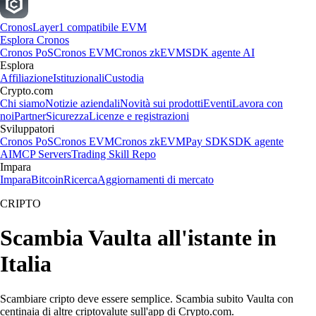
Cronos
Layer1 compatibile EVM
Esplora Cronos
Cronos PoS
Cronos EVM
Cronos zkEVM
SDK agente AI
Esplora
Affiliazione
Istituzionali
Custodia
Crypto.com
Chi siamo
Notizie aziendali
Novità sui prodotti
Eventi
Lavora con
noi
Partner
Sicurezza
Licenze e registrazioni
Sviluppatori
Cronos PoS
Cronos EVM
Cronos zkEVM
Pay SDK
SDK agente
AI
MCP Servers
Trading Skill Repo
Impara
Impara
Bitcoin
Ricerca
Aggiornamenti di mercato
CRIPTO
Scambia Vaulta all'istante in
Italia
Scambiare cripto deve essere semplice. Scambia subito Vaulta con
centinaia di altre criptovalute sull'app di Crypto.com.