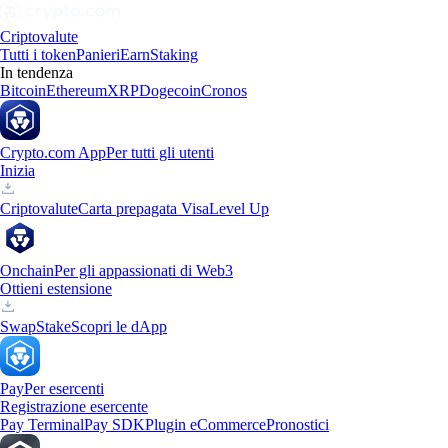
Criptovalute
Tutti i token
Panieri
Earn
Staking
In tendenza
Bitcoin
Ethereum
XRP
Dogecoin
Cronos
Crypto.com App
Per tutti gli utenti
Inizia
Criptovalute
Carta prepagata Visa
Level Up
Onchain
Per gli appassionati di Web3
Ottieni estensione
Swap
Stake
Scopri le dApp
Pay
Per esercenti
Registrazione esercente
Pay Terminal
Pay SDK
Plugin eCommerce
Pronostici