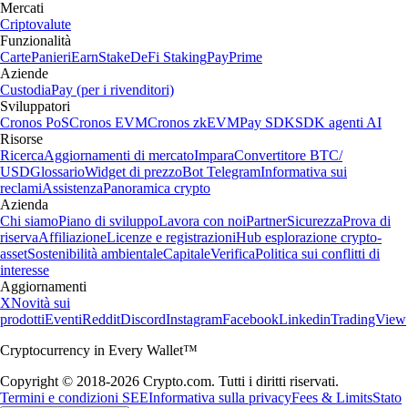
Mercati
Criptovalute
Funzionalità
Carte
Panieri
Earn
Stake
DeFi Staking
Pay
Prime
Aziende
Custodia
Pay (per i rivenditori)
Sviluppatori
Cronos PoS
Cronos EVM
Cronos zkEVM
Pay SDK
SDK agenti AI
Risorse
Ricerca
Aggiornamenti di mercato
Impara
Convertitore BTC/
USD
Glossario
Widget di prezzo
Bot Telegram
Informativa sui
reclami
Assistenza
Panoramica crypto
Azienda
Chi siamo
Piano di sviluppo
Lavora con noi
Partner
Sicurezza
Prova di
riserva
Affiliazione
Licenze e registrazioni
Hub esplorazione crypto-
asset
Sostenibilità ambientale
Capitale
Verifica
Politica sui conflitti di
interesse
Aggiornamenti
X
Novità sui
prodotti
Eventi
Reddit
Discord
Instagram
Facebook
Linkedin
TradingView
Cryptocurrency in Every Wallet™
Copyright © 2018-2026 Crypto.com. Tutti i diritti riservati.
Termini e condizioni SEE
Informativa sulla privacy
Fees & Limits
Stato