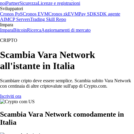
noi
Partner
Sicurezza
Licenze e registrazioni
Sviluppatori
Cronos PoS
Cronos EVM
Cronos zkEVM
Pay SDK
SDK agente
AI
MCP Servers
Trading Skill Repo
Impara
Impara
Bitcoin
Ricerca
Aggiornamenti di mercato
CRIPTO
Scambia Vara Network
all'istante in Italia
Scambiare cripto deve essere semplice. Scambia subito Vara Network
con centinaia di altre criptovalute sull'app di Crypto.com.
Iscriviti ora
Scambia Vara Network comodamente in
Italia