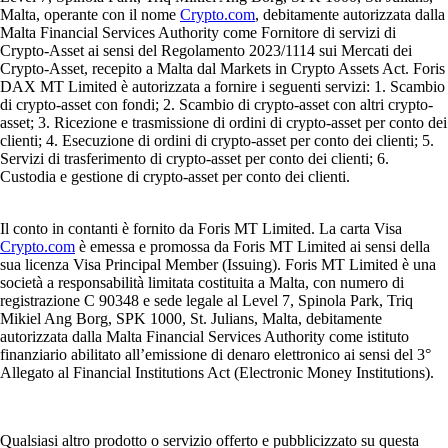
Malta, operante con il nome
Crypto.com
, debitamente autorizzata dalla
Malta Financial Services Authority come Fornitore di servizi di
Crypto-Asset ai sensi del Regolamento 2023/1114 sui Mercati dei
Crypto-Asset, recepito a Malta dal Markets in Crypto Assets Act. Foris
DAX MT Limited è autorizzata a fornire i seguenti servizi: 1. Scambio
di crypto-asset con fondi; 2. Scambio di crypto-asset con altri crypto-
asset; 3. Ricezione e trasmissione di ordini di crypto-asset per conto dei
clienti; 4. Esecuzione di ordini di crypto-asset per conto dei clienti; 5.
Servizi di trasferimento di crypto-asset per conto dei clienti; 6.
Custodia e gestione di crypto-asset per conto dei clienti.
Il conto in contanti è fornito da Foris MT Limited. La carta Visa
Crypto.com
è emessa e promossa da Foris MT Limited ai sensi della
sua licenza Visa Principal Member (Issuing). Foris MT Limited è una
società a responsabilità limitata costituita a Malta, con numero di
registrazione C 90348 e sede legale al Level 7, Spinola Park, Triq
Mikiel Ang Borg, SPK 1000, St. Julians, Malta, debitamente
autorizzata dalla Malta Financial Services Authority come istituto
finanziario abilitato all’emissione di denaro elettronico ai sensi del 3°
Allegato al Financial Institutions Act (Electronic Money Institutions).
Qualsiasi altro prodotto o servizio offerto e pubblicizzato su questa