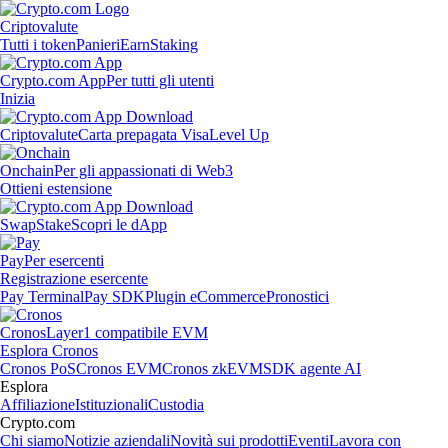
Criptovalute
Tutti i token
Panieri
Earn
Staking
Crypto.com App
Per tutti gli utenti
Inizia
Criptovalute
Carta prepagata Visa
Level Up
Onchain
Per gli appassionati di Web3
Ottieni estensione
Swap
Stake
Scopri le dApp
Pay
Per esercenti
Registrazione esercente
Pay Terminal
Pay SDK
Plugin eCommerce
Pronostici
Cronos
Layer1 compatibile EVM
Esplora Cronos
Cronos PoS
Cronos EVM
Cronos zkEVM
SDK agente AI
Esplora
Affiliazione
Istituzionali
Custodia
Crypto.com
Chi siamo
Notizie aziendali
Novità sui prodotti
Eventi
Lavora con