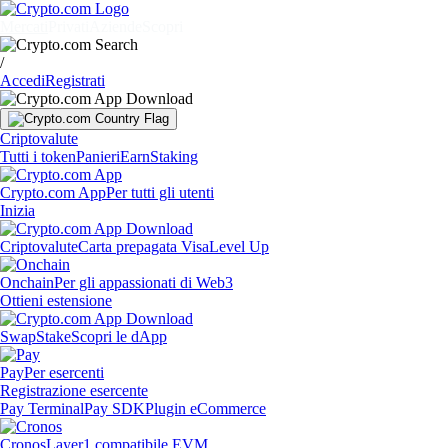
Mercati
Privati
Aziende
Scopri
/
Accedi
Registrati
Criptovalute
Tutti i token
Panieri
Earn
Staking
Crypto.com App
Per tutti gli utenti
Inizia
Criptovalute
Carta prepagata Visa
Level Up
Onchain
Per gli appassionati di Web3
Ottieni estensione
Swap
Stake
Scopri le dApp
Pay
Per esercenti
Registrazione esercente
Pay Terminal
Pay SDK
Plugin eCommerce
Cronos
Layer1 compatibile EVM