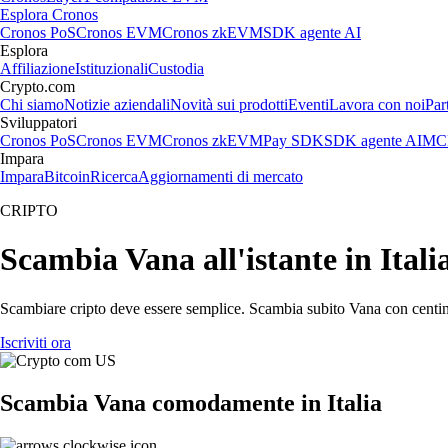
Esplora Cronos
Cronos PoS
Cronos EVM
Cronos zkEVM
SDK agente AI
Esplora
Affiliazione
Istituzionali
Custodia
Crypto.com
Chi siamo
Notizie aziendali
Novità sui prodotti
Eventi
Lavora con noi
Par
Sviluppatori
Cronos PoS
Cronos EVM
Cronos zkEVM
Pay SDK
SDK agente AI
MCP
Impara
Impara
Bitcoin
Ricerca
Aggiornamenti di mercato
CRIPTO
Scambia Vana all'istante in Itali
Scambiare cripto deve essere semplice. Scambia subito Vana con centinai
Iscriviti ora
Scambia Vana comodamente in Italia