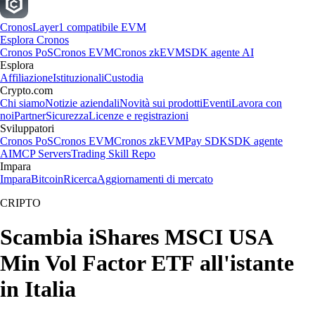
Cronos
Layer1 compatibile EVM
Esplora Cronos
Cronos PoS
Cronos EVM
Cronos zkEVM
SDK agente AI
Esplora
Affiliazione
Istituzionali
Custodia
Crypto.com
Chi siamo
Notizie aziendali
Novità sui prodotti
Eventi
Lavora con
noi
Partner
Sicurezza
Licenze e registrazioni
Sviluppatori
Cronos PoS
Cronos EVM
Cronos zkEVM
Pay SDK
SDK agente
AI
MCP Servers
Trading Skill Repo
Impara
Impara
Bitcoin
Ricerca
Aggiornamenti di mercato
CRIPTO
Scambia iShares MSCI USA
Min Vol Factor ETF all'istante
in Italia