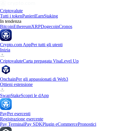
Criptovalute
Tutti i token
Panieri
Earn
Staking
In tendenza
Bitcoin
Ethereum
XRP
Dogecoin
Cronos
Crypto.com App
Per tutti gli utenti
Inizia
Criptovalute
Carta prepagata Visa
Level Up
Onchain
Per gli appassionati di Web3
Ottieni estensione
Swap
Stake
Scopri le dApp
Pay
Per esercenti
Registrazione esercente
Pay Terminal
Pay SDK
Plugin eCommerce
Pronostici