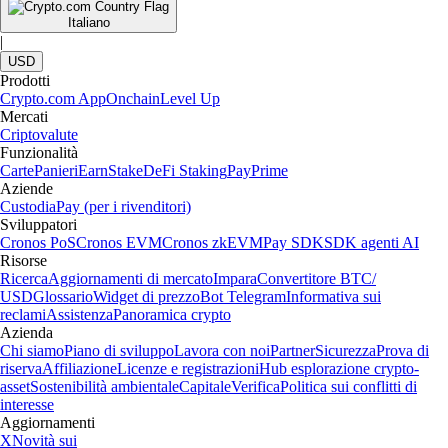
Italiano
|
USD
Prodotti
Crypto.com App
Onchain
Level Up
Mercati
Criptovalute
Funzionalità
Carte
Panieri
Earn
Stake
DeFi Staking
Pay
Prime
Aziende
Custodia
Pay (per i rivenditori)
Sviluppatori
Cronos PoS
Cronos EVM
Cronos zkEVM
Pay SDK
SDK agenti AI
Risorse
Ricerca
Aggiornamenti di mercato
Impara
Convertitore BTC/
USD
Glossario
Widget di prezzo
Bot Telegram
Informativa sui
reclami
Assistenza
Panoramica crypto
Azienda
Chi siamo
Piano di sviluppo
Lavora con noi
Partner
Sicurezza
Prova di
riserva
Affiliazione
Licenze e registrazioni
Hub esplorazione crypto-
asset
Sostenibilità ambientale
Capitale
Verifica
Politica sui conflitti di
interesse
Aggiornamenti
X
Novità sui