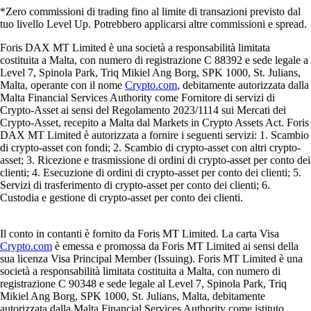
*Zero commissioni di trading fino al limite di transazioni previsto dal
tuo livello Level Up. Potrebbero applicarsi altre commissioni e spread.
Foris DAX MT Limited è una società a responsabilità limitata
costituita a Malta, con numero di registrazione C 88392 e sede legale a
Level 7, Spinola Park, Triq Mikiel Ang Borg, SPK 1000, St. Julians,
Malta, operante con il nome
Crypto.com
, debitamente autorizzata dalla
Malta Financial Services Authority come Fornitore di servizi di
Crypto-Asset ai sensi del Regolamento 2023/1114 sui Mercati dei
Crypto-Asset, recepito a Malta dal Markets in Crypto Assets Act. Foris
DAX MT Limited è autorizzata a fornire i seguenti servizi: 1. Scambio
di crypto-asset con fondi; 2. Scambio di crypto-asset con altri crypto-
asset; 3. Ricezione e trasmissione di ordini di crypto-asset per conto dei
clienti; 4. Esecuzione di ordini di crypto-asset per conto dei clienti; 5.
Servizi di trasferimento di crypto-asset per conto dei clienti; 6.
Custodia e gestione di crypto-asset per conto dei clienti.
Il conto in contanti è fornito da Foris MT Limited. La carta Visa
Crypto.com
è emessa e promossa da Foris MT Limited ai sensi della
sua licenza Visa Principal Member (Issuing). Foris MT Limited è una
società a responsabilità limitata costituita a Malta, con numero di
registrazione C 90348 e sede legale al Level 7, Spinola Park, Triq
Mikiel Ang Borg, SPK 1000, St. Julians, Malta, debitamente
autorizzata dalla Malta Financial Services Authority come istituto