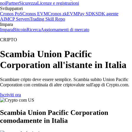
noi
Partner
Sicurezza
Licenze e registrazioni
Sviluppatori
Cronos PoS
Cronos EVM
Cronos zkEVM
Pay SDK
SDK agente
AI
MCP Servers
Trading Skill Repo
Impara
Impara
Bitcoin
Ricerca
Aggiornamenti di mercato
CRIPTO
Scambia Union Pacific
Corporation all'istante in Italia
Scambiare cripto deve essere semplice. Scambia subito Union Pacific
Corporation con centinaia di altre criptovalute sull'app di Crypto.com.
Iscriviti ora
Scambia Union Pacific Corporation
comodamente in Italia