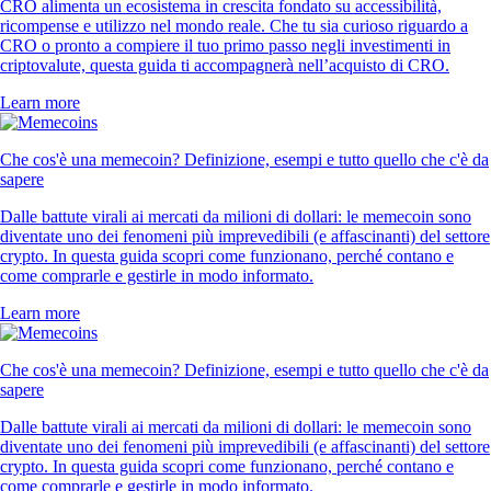
CRO alimenta un ecosistema in crescita fondato su accessibilità,
ricompense e utilizzo nel mondo reale. Che tu sia curioso riguardo a
CRO o pronto a compiere il tuo primo passo negli investimenti in
criptovalute, questa guida ti accompagnerà nell’acquisto di CRO.
Learn more
Che cos'è una memecoin? Definizione, esempi e tutto quello che c'è da
sapere
Dalle battute virali ai mercati da milioni di dollari: le memecoin sono
diventate uno dei fenomeni più imprevedibili (e affascinanti) del settore
crypto. In questa guida scopri come funzionano, perché contano e
come comprarle e gestirle in modo informato.
Learn more
Che cos'è una memecoin? Definizione, esempi e tutto quello che c'è da
sapere
Dalle battute virali ai mercati da milioni di dollari: le memecoin sono
diventate uno dei fenomeni più imprevedibili (e affascinanti) del settore
crypto. In questa guida scopri come funzionano, perché contano e
come comprarle e gestirle in modo informato.