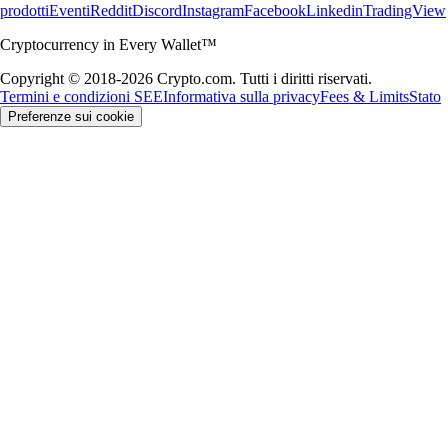
prodotti
Eventi
Reddit
Discord
Instagram
Facebook
Linkedin
TradingView
Cryptocurrency in Every Wallet™
Copyright © 2018-2026 Crypto.com. Tutti i diritti riservati.
Termini e condizioni SEE
Informativa sulla privacy
Fees & Limits
Stato
Preferenze sui cookie