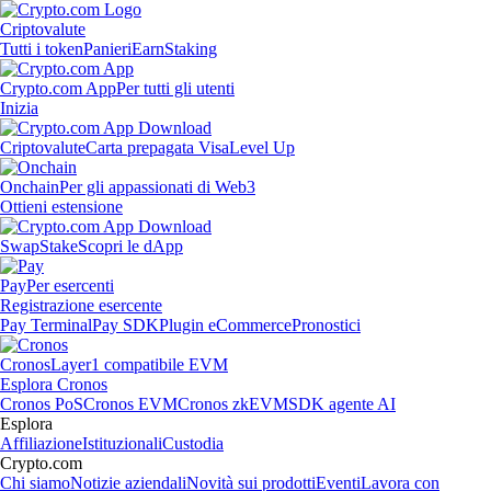
Criptovalute
Tutti i token
Panieri
Earn
Staking
Crypto.com App
Per tutti gli utenti
Inizia
Criptovalute
Carta prepagata Visa
Level Up
Onchain
Per gli appassionati di Web3
Ottieni estensione
Swap
Stake
Scopri le dApp
Pay
Per esercenti
Registrazione esercente
Pay Terminal
Pay SDK
Plugin eCommerce
Pronostici
Cronos
Layer1 compatibile EVM
Esplora Cronos
Cronos PoS
Cronos EVM
Cronos zkEVM
SDK agente AI
Esplora
Affiliazione
Istituzionali
Custodia
Crypto.com
Chi siamo
Notizie aziendali
Novità sui prodotti
Eventi
Lavora con