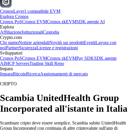
Cronos
Layer1 compatibile EVM
Esplora Cronos
Cronos PoS
Cronos EVM
Cronos zkEVM
SDK agente AI
Esplora
Affiliazione
Istituzionali
Custodia
Crypto.com
Chi siamo
Notizie aziendali
Novità sui prodotti
Eventi
Lavora con
noi
Partner
Sicurezza
Licenze e registrazioni
Sviluppatori
Cronos PoS
Cronos EVM
Cronos zkEVM
Pay SDK
SDK agente
AI
MCP Servers
Trading Skill Repo
Impara
Impara
Bitcoin
Ricerca
Aggiornamenti di mercato
CRIPTO
Scambia UnitedHealth Group
Incorporated all'istante in Italia
Scambiare cripto deve essere semplice. Scambia subito UnitedHealth
Group Incorporated con centinaia di altre criptovalute sull'app di