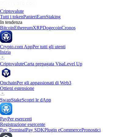
Criptovalute
Tutti i token
Panieri
Earn
Staking
In tendenza
Bitcoin
Ethereum
XRP
Dogecoin
Cronos
Crypto.com App
Per tutti gli utenti
Inizia
Criptovalute
Carta prepagata Visa
Level Up
Onchain
Per gli appassionati di Web3
Ottieni estensione
Swap
Stake
Scopri le dApp
Pay
Per esercenti
Registrazione esercente
Pay Terminal
Pay SDK
Plugin eCommerce
Pronostici