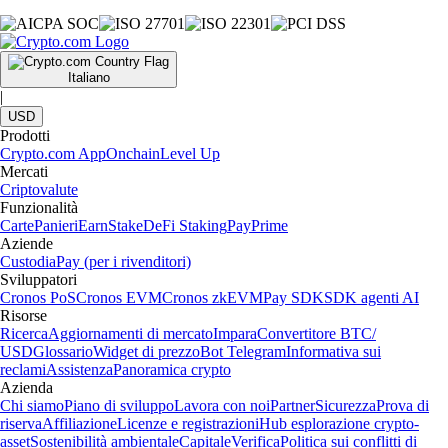
Italiano
|
USD
Prodotti
Crypto.com App
Onchain
Level Up
Mercati
Criptovalute
Funzionalità
Carte
Panieri
Earn
Stake
DeFi Staking
Pay
Prime
Aziende
Custodia
Pay (per i rivenditori)
Sviluppatori
Cronos PoS
Cronos EVM
Cronos zkEVM
Pay SDK
SDK agenti AI
Risorse
Ricerca
Aggiornamenti di mercato
Impara
Convertitore BTC/
USD
Glossario
Widget di prezzo
Bot Telegram
Informativa sui
reclami
Assistenza
Panoramica crypto
Azienda
Chi siamo
Piano di sviluppo
Lavora con noi
Partner
Sicurezza
Prova di
riserva
Affiliazione
Licenze e registrazioni
Hub esplorazione crypto-
asset
Sostenibilità ambientale
Capitale
Verifica
Politica sui conflitti di