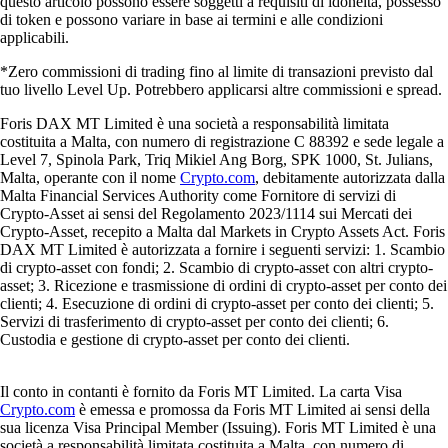
questo articolo possono essere soggetti a requisiti di idoneità, possesso
di token e possono variare in base ai termini e alle condizioni
applicabili.
*Zero commissioni di trading fino al limite di transazioni previsto dal
tuo livello Level Up. Potrebbero applicarsi altre commissioni e spread.
Foris DAX MT Limited è una società a responsabilità limitata
costituita a Malta, con numero di registrazione C 88392 e sede legale a
Level 7, Spinola Park, Triq Mikiel Ang Borg, SPK 1000, St. Julians,
Malta, operante con il nome
Crypto.com
, debitamente autorizzata dalla
Malta Financial Services Authority come Fornitore di servizi di
Crypto-Asset ai sensi del Regolamento 2023/1114 sui Mercati dei
Crypto-Asset, recepito a Malta dal Markets in Crypto Assets Act. Foris
DAX MT Limited è autorizzata a fornire i seguenti servizi: 1. Scambio
di crypto-asset con fondi; 2. Scambio di crypto-asset con altri crypto-
asset; 3. Ricezione e trasmissione di ordini di crypto-asset per conto dei
clienti; 4. Esecuzione di ordini di crypto-asset per conto dei clienti; 5.
Servizi di trasferimento di crypto-asset per conto dei clienti; 6.
Custodia e gestione di crypto-asset per conto dei clienti.
Il conto in contanti è fornito da Foris MT Limited. La carta Visa
Crypto.com
è emessa e promossa da Foris MT Limited ai sensi della
sua licenza Visa Principal Member (Issuing). Foris MT Limited è una
società a responsabilità limitata costituita a Malta, con numero di