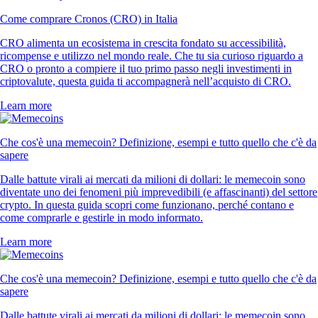
Come comprare Cronos (CRO) in Italia
CRO alimenta un ecosistema in crescita fondato su accessibilità,
ricompense e utilizzo nel mondo reale. Che tu sia curioso riguardo a
CRO o pronto a compiere il tuo primo passo negli investimenti in
criptovalute, questa guida ti accompagnerà nell’acquisto di CRO.
Learn more
Che cos'è una memecoin? Definizione, esempi e tutto quello che c'è da
sapere
Dalle battute virali ai mercati da milioni di dollari: le memecoin sono
diventate uno dei fenomeni più imprevedibili (e affascinanti) del settore
crypto. In questa guida scopri come funzionano, perché contano e
come comprarle e gestirle in modo informato.
Learn more
Che cos'è una memecoin? Definizione, esempi e tutto quello che c'è da
sapere
Dalle battute virali ai mercati da milioni di dollari: le memecoin sono