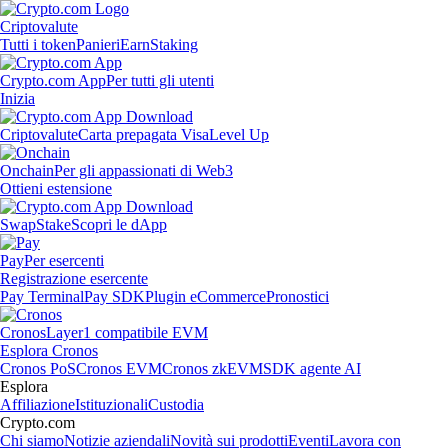
Criptovalute
Tutti i token
Panieri
Earn
Staking
Crypto.com App
Per tutti gli utenti
Inizia
Criptovalute
Carta prepagata Visa
Level Up
Onchain
Per gli appassionati di Web3
Ottieni estensione
Swap
Stake
Scopri le dApp
Pay
Per esercenti
Registrazione esercente
Pay Terminal
Pay SDK
Plugin eCommerce
Pronostici
Cronos
Layer1 compatibile EVM
Esplora Cronos
Cronos PoS
Cronos EVM
Cronos zkEVM
SDK agente AI
Esplora
Affiliazione
Istituzionali
Custodia
Crypto.com
Chi siamo
Notizie aziendali
Novità sui prodotti
Eventi
Lavora con