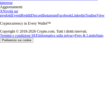
interesse
Aggiornamenti
X
Novità sui
prodotti
Eventi
Reddit
Discord
Instagram
Facebook
Linkedin
TradingView
Cryptocurrency in Every Wallet™
Copyright © 2018-2026 Crypto.com. Tutti i diritti riservati.
Termini e condizioni SEE
Informativa sulla privacy
Fees & Limits
Stato
Preferenze sui cookie