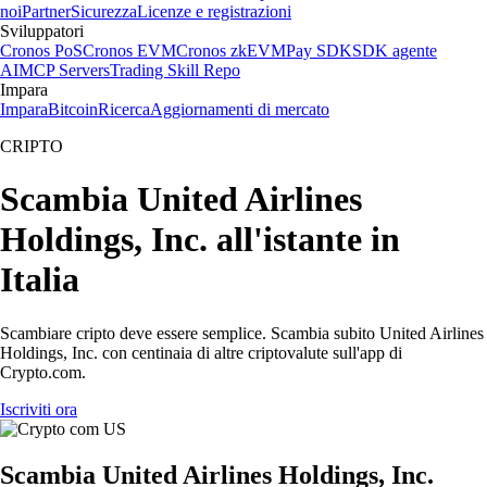
noi
Partner
Sicurezza
Licenze e registrazioni
Sviluppatori
Cronos PoS
Cronos EVM
Cronos zkEVM
Pay SDK
SDK agente
AI
MCP Servers
Trading Skill Repo
Impara
Impara
Bitcoin
Ricerca
Aggiornamenti di mercato
CRIPTO
Scambia United Airlines
Holdings, Inc. all'istante in
Italia
Scambiare cripto deve essere semplice. Scambia subito United Airlines
Holdings, Inc. con centinaia di altre criptovalute sull'app di
Crypto.com.
Iscriviti ora
Scambia United Airlines Holdings, Inc.