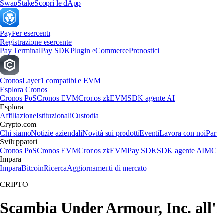
Swap
Stake
Scopri le dApp
Pay
Per esercenti
Registrazione esercente
Pay Terminal
Pay SDK
Plugin eCommerce
Pronostici
Cronos
Layer1 compatibile EVM
Esplora Cronos
Cronos PoS
Cronos EVM
Cronos zkEVM
SDK agente AI
Esplora
Affiliazione
Istituzionali
Custodia
Crypto.com
Chi siamo
Notizie aziendali
Novità sui prodotti
Eventi
Lavora con noi
Par
Sviluppatori
Cronos PoS
Cronos EVM
Cronos zkEVM
Pay SDK
SDK agente AI
MCP
Impara
Impara
Bitcoin
Ricerca
Aggiornamenti di mercato
CRIPTO
Scambia Under Armour, Inc. all'i