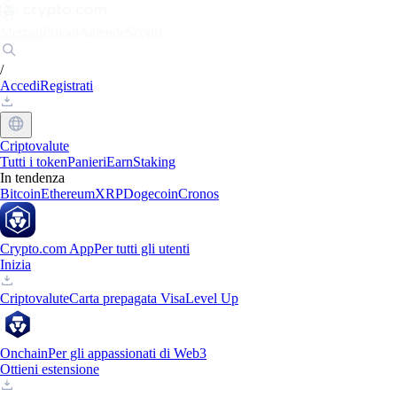
Mercati
Privati
Aziende
Scopri
/
Accedi
Registrati
Criptovalute
Tutti i token
Panieri
Earn
Staking
In tendenza
Bitcoin
Ethereum
XRP
Dogecoin
Cronos
Crypto.com App
Per tutti gli utenti
Inizia
Criptovalute
Carta prepagata Visa
Level Up
Onchain
Per gli appassionati di Web3
Ottieni estensione