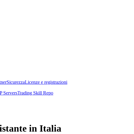
tner
Sicurezza
Licenze e registrazioni
 Servers
Trading Skill Repo
stante in Italia