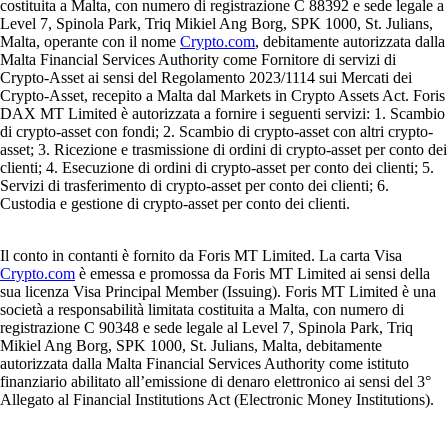
costituita a Malta, con numero di registrazione C 88392 e sede legale a
Level 7, Spinola Park, Triq Mikiel Ang Borg, SPK 1000, St. Julians,
Malta, operante con il nome
Crypto.com
, debitamente autorizzata dalla
Malta Financial Services Authority come Fornitore di servizi di
Crypto-Asset ai sensi del Regolamento 2023/1114 sui Mercati dei
Crypto-Asset, recepito a Malta dal Markets in Crypto Assets Act. Foris
DAX MT Limited è autorizzata a fornire i seguenti servizi: 1. Scambio
di crypto-asset con fondi; 2. Scambio di crypto-asset con altri crypto-
asset; 3. Ricezione e trasmissione di ordini di crypto-asset per conto dei
clienti; 4. Esecuzione di ordini di crypto-asset per conto dei clienti; 5.
Servizi di trasferimento di crypto-asset per conto dei clienti; 6.
Custodia e gestione di crypto-asset per conto dei clienti.
Il conto in contanti è fornito da Foris MT Limited. La carta Visa
Crypto.com
è emessa e promossa da Foris MT Limited ai sensi della
sua licenza Visa Principal Member (Issuing). Foris MT Limited è una
società a responsabilità limitata costituita a Malta, con numero di
registrazione C 90348 e sede legale al Level 7, Spinola Park, Triq
Mikiel Ang Borg, SPK 1000, St. Julians, Malta, debitamente
autorizzata dalla Malta Financial Services Authority come istituto
finanziario abilitato all’emissione di denaro elettronico ai sensi del 3°
Allegato al Financial Institutions Act (Electronic Money Institutions).