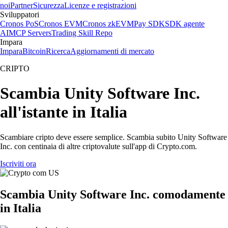
noi
Partner
Sicurezza
Licenze e registrazioni
Sviluppatori
Cronos PoS
Cronos EVM
Cronos zkEVM
Pay SDK
SDK agente
AI
MCP Servers
Trading Skill Repo
Impara
Impara
Bitcoin
Ricerca
Aggiornamenti di mercato
CRIPTO
Scambia Unity Software Inc.
all'istante in Italia
Scambiare cripto deve essere semplice. Scambia subito Unity Software
Inc. con centinaia di altre criptovalute sull'app di Crypto.com.
Iscriviti ora
Scambia Unity Software Inc. comodamente
in Italia