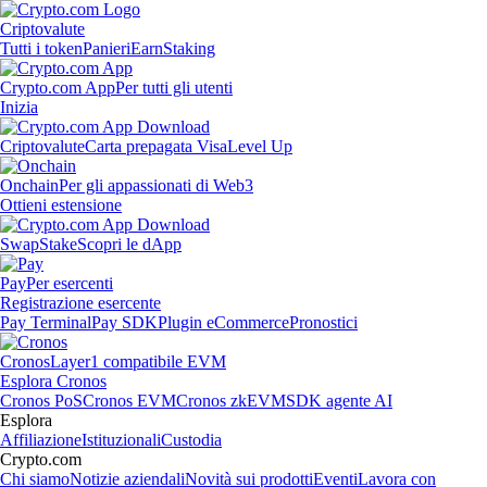
Criptovalute
Tutti i token
Panieri
Earn
Staking
Crypto.com App
Per tutti gli utenti
Inizia
Criptovalute
Carta prepagata Visa
Level Up
Onchain
Per gli appassionati di Web3
Ottieni estensione
Swap
Stake
Scopri le dApp
Pay
Per esercenti
Registrazione esercente
Pay Terminal
Pay SDK
Plugin eCommerce
Pronostici
Cronos
Layer1 compatibile EVM
Esplora Cronos
Cronos PoS
Cronos EVM
Cronos zkEVM
SDK agente AI
Esplora
Affiliazione
Istituzionali
Custodia
Crypto.com
Chi siamo
Notizie aziendali
Novità sui prodotti
Eventi
Lavora con