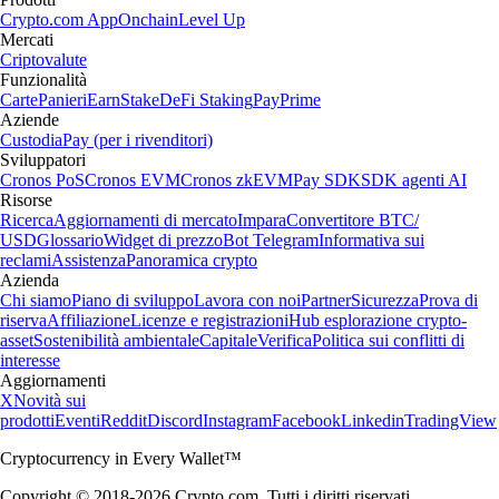
Crypto.com App
Onchain
Level Up
Mercati
Criptovalute
Funzionalità
Carte
Panieri
Earn
Stake
DeFi Staking
Pay
Prime
Aziende
Custodia
Pay (per i rivenditori)
Sviluppatori
Cronos PoS
Cronos EVM
Cronos zkEVM
Pay SDK
SDK agenti AI
Risorse
Ricerca
Aggiornamenti di mercato
Impara
Convertitore BTC/
USD
Glossario
Widget di prezzo
Bot Telegram
Informativa sui
reclami
Assistenza
Panoramica crypto
Azienda
Chi siamo
Piano di sviluppo
Lavora con noi
Partner
Sicurezza
Prova di
riserva
Affiliazione
Licenze e registrazioni
Hub esplorazione crypto-
asset
Sostenibilità ambientale
Capitale
Verifica
Politica sui conflitti di
interesse
Aggiornamenti
X
Novità sui
prodotti
Eventi
Reddit
Discord
Instagram
Facebook
Linkedin
TradingView
Cryptocurrency in Every Wallet™
Copyright © 2018-2026 Crypto.com. Tutti i diritti riservati.