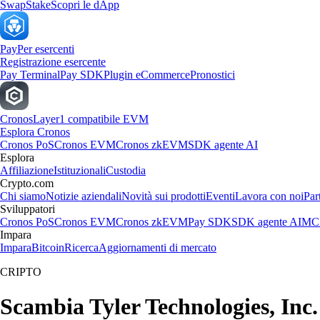
Swap
Stake
Scopri le dApp
Pay
Per esercenti
Registrazione esercente
Pay Terminal
Pay SDK
Plugin eCommerce
Pronostici
Cronos
Layer1 compatibile EVM
Esplora Cronos
Cronos PoS
Cronos EVM
Cronos zkEVM
SDK agente AI
Esplora
Affiliazione
Istituzionali
Custodia
Crypto.com
Chi siamo
Notizie aziendali
Novità sui prodotti
Eventi
Lavora con noi
Par
Sviluppatori
Cronos PoS
Cronos EVM
Cronos zkEVM
Pay SDK
SDK agente AI
MCP
Impara
Impara
Bitcoin
Ricerca
Aggiornamenti di mercato
CRIPTO
Scambia Tyler Technologies, Inc. a