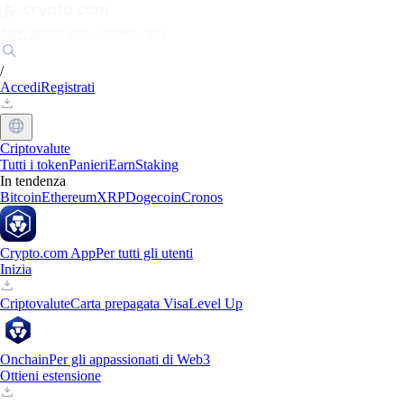
Mercati
Privati
Aziende
Scopri
/
Accedi
Registrati
Criptovalute
Tutti i token
Panieri
Earn
Staking
In tendenza
Bitcoin
Ethereum
XRP
Dogecoin
Cronos
Crypto.com App
Per tutti gli utenti
Inizia
Criptovalute
Carta prepagata Visa
Level Up
Onchain
Per gli appassionati di Web3
Ottieni estensione