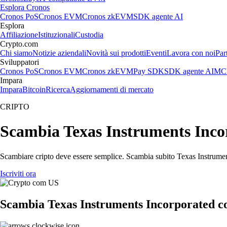
Esplora Cronos
Cronos PoS
Cronos EVM
Cronos zkEVM
SDK agente AI
Esplora
Affiliazione
Istituzionali
Custodia
Crypto.com
Chi siamo
Notizie aziendali
Novità sui prodotti
Eventi
Lavora con noi
Par
Sviluppatori
Cronos PoS
Cronos EVM
Cronos zkEVM
Pay SDK
SDK agente AI
MCP
Impara
Impara
Bitcoin
Ricerca
Aggiornamenti di mercato
CRIPTO
Scambia Texas Instruments Incorp
Scambiare cripto deve essere semplice. Scambia subito Texas Instrument
Iscriviti ora
Scambia Texas Instruments Incorporated c