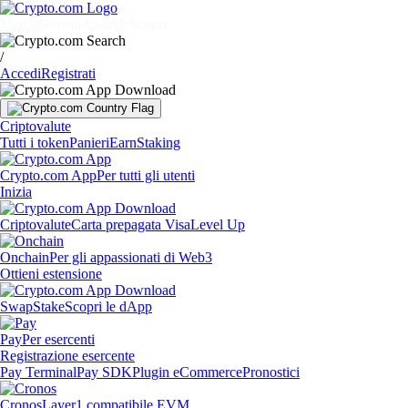
Mercati
Privati
Aziende
Scopri
/
Accedi
Registrati
Criptovalute
Tutti i token
Panieri
Earn
Staking
Crypto.com App
Per tutti gli utenti
Inizia
Criptovalute
Carta prepagata Visa
Level Up
Onchain
Per gli appassionati di Web3
Ottieni estensione
Swap
Stake
Scopri le dApp
Pay
Per esercenti
Registrazione esercente
Pay Terminal
Pay SDK
Plugin eCommerce
Pronostici
Cronos
Layer1 compatibile EVM