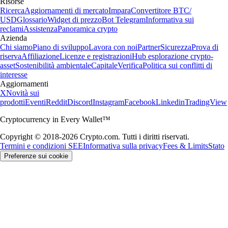
Risorse
Ricerca
Aggiornamenti di mercato
Impara
Convertitore BTC/
USD
Glossario
Widget di prezzo
Bot Telegram
Informativa sui
reclami
Assistenza
Panoramica crypto
Azienda
Chi siamo
Piano di sviluppo
Lavora con noi
Partner
Sicurezza
Prova di
riserva
Affiliazione
Licenze e registrazioni
Hub esplorazione crypto-
asset
Sostenibilità ambientale
Capitale
Verifica
Politica sui conflitti di
interesse
Aggiornamenti
X
Novità sui
prodotti
Eventi
Reddit
Discord
Instagram
Facebook
Linkedin
TradingView
Cryptocurrency in Every Wallet™
Copyright © 2018-2026 Crypto.com. Tutti i diritti riservati.
Termini e condizioni SEE
Informativa sulla privacy
Fees & Limits
Stato
Preferenze sui cookie