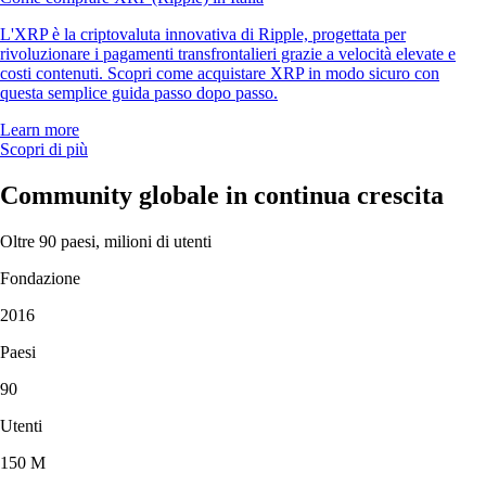
L'XRP è la criptovaluta innovativa di Ripple, progettata per
rivoluzionare i pagamenti transfrontalieri grazie a velocità elevate e
costi contenuti. Scopri come acquistare XRP in modo sicuro con
questa semplice guida passo dopo passo.
Learn more
Scopri di più
Community globale in continua crescita
Oltre 90 paesi, milioni di utenti
Fondazione
2016
Paesi
90
Utenti
150 M