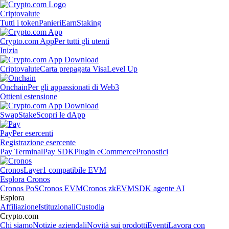
Criptovalute
Tutti i token
Panieri
Earn
Staking
Crypto.com App
Per tutti gli utenti
Inizia
Criptovalute
Carta prepagata Visa
Level Up
Onchain
Per gli appassionati di Web3
Ottieni estensione
Swap
Stake
Scopri le dApp
Pay
Per esercenti
Registrazione esercente
Pay Terminal
Pay SDK
Plugin eCommerce
Pronostici
Cronos
Layer1 compatibile EVM
Esplora Cronos
Cronos PoS
Cronos EVM
Cronos zkEVM
SDK agente AI
Esplora
Affiliazione
Istituzionali
Custodia
Crypto.com
Chi siamo
Notizie aziendali
Novità sui prodotti
Eventi
Lavora con