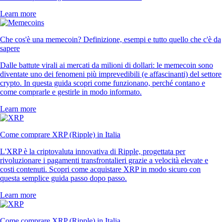
Learn more
Che cos'è una memecoin? Definizione, esempi e tutto quello che c'è da
sapere
Dalle battute virali ai mercati da milioni di dollari: le memecoin sono
diventate uno dei fenomeni più imprevedibili (e affascinanti) del settore
crypto. In questa guida scopri come funzionano, perché contano e
come comprarle e gestirle in modo informato.
Learn more
Come comprare XRP (Ripple) in Italia
L'XRP è la criptovaluta innovativa di Ripple, progettata per
rivoluzionare i pagamenti transfrontalieri grazie a velocità elevate e
costi contenuti. Scopri come acquistare XRP in modo sicuro con
questa semplice guida passo dopo passo.
Learn more
Come comprare XRP (Ripple) in Italia