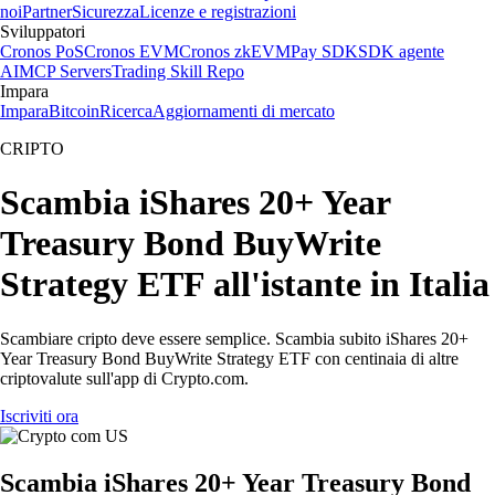
noi
Partner
Sicurezza
Licenze e registrazioni
Sviluppatori
Cronos PoS
Cronos EVM
Cronos zkEVM
Pay SDK
SDK agente
AI
MCP Servers
Trading Skill Repo
Impara
Impara
Bitcoin
Ricerca
Aggiornamenti di mercato
CRIPTO
Scambia iShares 20+ Year
Treasury Bond BuyWrite
Strategy ETF all'istante in Italia
Scambiare cripto deve essere semplice. Scambia subito iShares 20+
Year Treasury Bond BuyWrite Strategy ETF con centinaia di altre
criptovalute sull'app di Crypto.com.
Iscriviti ora
Scambia iShares 20+ Year Treasury Bond