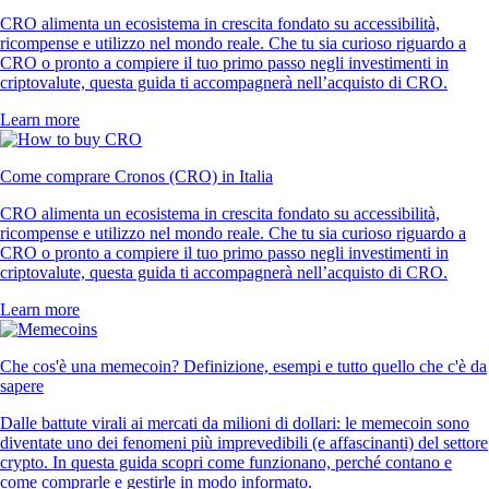
CRO alimenta un ecosistema in crescita fondato su accessibilità,
ricompense e utilizzo nel mondo reale. Che tu sia curioso riguardo a
CRO o pronto a compiere il tuo primo passo negli investimenti in
criptovalute, questa guida ti accompagnerà nell’acquisto di CRO.
Learn more
Come comprare Cronos (CRO) in Italia
CRO alimenta un ecosistema in crescita fondato su accessibilità,
ricompense e utilizzo nel mondo reale. Che tu sia curioso riguardo a
CRO o pronto a compiere il tuo primo passo negli investimenti in
criptovalute, questa guida ti accompagnerà nell’acquisto di CRO.
Learn more
Che cos'è una memecoin? Definizione, esempi e tutto quello che c'è da
sapere
Dalle battute virali ai mercati da milioni di dollari: le memecoin sono
diventate uno dei fenomeni più imprevedibili (e affascinanti) del settore
crypto. In questa guida scopri come funzionano, perché contano e
come comprarle e gestirle in modo informato.