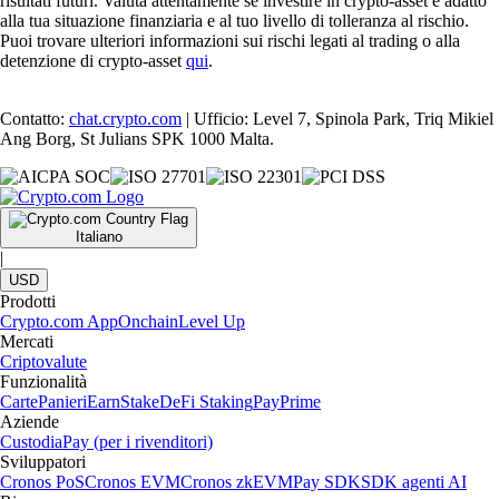
risultati futuri. Valuta attentamente se investire in crypto-asset è adatto
alla tua situazione finanziaria e al tuo livello di tolleranza al rischio.
Puoi trovare ulteriori informazioni sui rischi legati al trading o alla
detenzione di crypto-asset
qui
.
Contatto:
chat.crypto.com
| Ufficio: Level 7, Spinola Park, Triq Mikiel
Ang Borg, St Julians SPK 1000 Malta.
Italiano
|
USD
Prodotti
Crypto.com App
Onchain
Level Up
Mercati
Criptovalute
Funzionalità
Carte
Panieri
Earn
Stake
DeFi Staking
Pay
Prime
Aziende
Custodia
Pay (per i rivenditori)
Sviluppatori
Cronos PoS
Cronos EVM
Cronos zkEVM
Pay SDK
SDK agenti AI