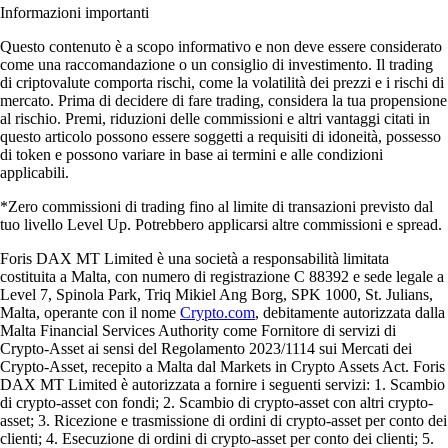
Informazioni importanti
Questo contenuto è a scopo informativo e non deve essere considerato
come una raccomandazione o un consiglio di investimento. Il trading
di criptovalute comporta rischi, come la volatilità dei prezzi e i rischi di
mercato. Prima di decidere di fare trading, considera la tua propensione
al rischio. Premi, riduzioni delle commissioni e altri vantaggi citati in
questo articolo possono essere soggetti a requisiti di idoneità, possesso
di token e possono variare in base ai termini e alle condizioni
applicabili.
*Zero commissioni di trading fino al limite di transazioni previsto dal
tuo livello Level Up. Potrebbero applicarsi altre commissioni e spread.
Foris DAX MT Limited è una società a responsabilità limitata
costituita a Malta, con numero di registrazione C 88392 e sede legale a
Level 7, Spinola Park, Triq Mikiel Ang Borg, SPK 1000, St. Julians,
Malta, operante con il nome
Crypto.com
, debitamente autorizzata dalla
Malta Financial Services Authority come Fornitore di servizi di
Crypto-Asset ai sensi del Regolamento 2023/1114 sui Mercati dei
Crypto-Asset, recepito a Malta dal Markets in Crypto Assets Act. Foris
DAX MT Limited è autorizzata a fornire i seguenti servizi: 1. Scambio
di crypto-asset con fondi; 2. Scambio di crypto-asset con altri crypto-
asset; 3. Ricezione e trasmissione di ordini di crypto-asset per conto dei
clienti; 4. Esecuzione di ordini di crypto-asset per conto dei clienti; 5.