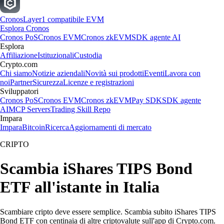
Cronos
Layer1 compatibile EVM
Esplora Cronos
Cronos PoS
Cronos EVM
Cronos zkEVM
SDK agente AI
Esplora
Affiliazione
Istituzionali
Custodia
Crypto.com
Chi siamo
Notizie aziendali
Novità sui prodotti
Eventi
Lavora con
noi
Partner
Sicurezza
Licenze e registrazioni
Sviluppatori
Cronos PoS
Cronos EVM
Cronos zkEVM
Pay SDK
SDK agente
AI
MCP Servers
Trading Skill Repo
Impara
Impara
Bitcoin
Ricerca
Aggiornamenti di mercato
CRIPTO
Scambia iShares TIPS Bond
ETF all'istante in Italia
Scambiare cripto deve essere semplice. Scambia subito iShares TIPS
Bond ETF con centinaia di altre criptovalute sull'app di Crypto.com.