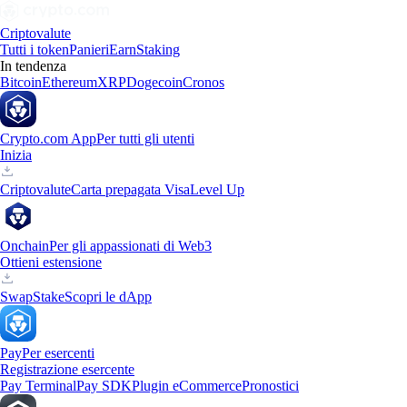
Criptovalute
Tutti i token
Panieri
Earn
Staking
In tendenza
Bitcoin
Ethereum
XRP
Dogecoin
Cronos
Crypto.com App
Per tutti gli utenti
Inizia
Criptovalute
Carta prepagata Visa
Level Up
Onchain
Per gli appassionati di Web3
Ottieni estensione
Swap
Stake
Scopri le dApp
Pay
Per esercenti
Registrazione esercente
Pay Terminal
Pay SDK
Plugin eCommerce
Pronostici