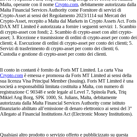
Malta, operante con il nome
Crypto.com
, debitamente autorizzata dalla
Malta Financial Services Authority come Fornitore di servizi di
Crypto-Asset ai sensi del Regolamento 2023/1114 sui Mercati dei
Crypto-Asset, recepito a Malta dal Markets in Crypto Assets Act. Foris
DAX MT Limited è autorizzata a fornire i seguenti servizi: 1. Scambio
di crypto-asset con fondi; 2. Scambio di crypto-asset con altri crypto-
asset; 3. Ricezione e trasmissione di ordini di crypto-asset per conto dei
clienti; 4. Esecuzione di ordini di crypto-asset per conto dei clienti; 5.
Servizi di trasferimento di crypto-asset per conto dei clienti; 6.
Custodia e gestione di crypto-asset per conto dei clienti.
Il conto in contanti è fornito da Foris MT Limited. La carta Visa
Crypto.com
è emessa e promossa da Foris MT Limited ai sensi della
sua licenza Visa Principal Member (Issuing). Foris MT Limited è una
società a responsabilità limitata costituita a Malta, con numero di
registrazione C 90348 e sede legale al Level 7, Spinola Park, Triq
Mikiel Ang Borg, SPK 1000, St. Julians, Malta, debitamente
autorizzata dalla Malta Financial Services Authority come istituto
finanziario abilitato all’emissione di denaro elettronico ai sensi del 3°
Allegato al Financial Institutions Act (Electronic Money Institutions).
Qualsiasi altro prodotto o servizio offerto e pubblicizzato su questa