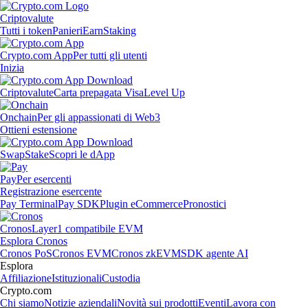
Criptovalute
Tutti i token
Panieri
Earn
Staking
Crypto.com App
Per tutti gli utenti
Inizia
Criptovalute
Carta prepagata Visa
Level Up
Onchain
Per gli appassionati di Web3
Ottieni estensione
Swap
Stake
Scopri le dApp
Pay
Per esercenti
Registrazione esercente
Pay Terminal
Pay SDK
Plugin eCommerce
Pronostici
Cronos
Layer1 compatibile EVM
Esplora Cronos
Cronos PoS
Cronos EVM
Cronos zkEVM
SDK agente AI
Esplora
Affiliazione
Istituzionali
Custodia
Crypto.com
Chi siamo
Notizie aziendali
Novità sui prodotti
Eventi
Lavora con