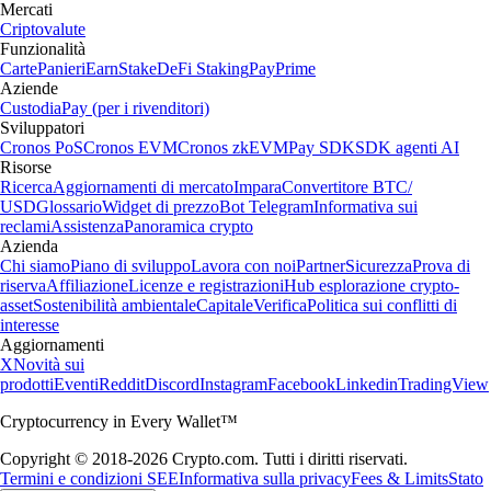
Mercati
Criptovalute
Funzionalità
Carte
Panieri
Earn
Stake
DeFi Staking
Pay
Prime
Aziende
Custodia
Pay (per i rivenditori)
Sviluppatori
Cronos PoS
Cronos EVM
Cronos zkEVM
Pay SDK
SDK agenti AI
Risorse
Ricerca
Aggiornamenti di mercato
Impara
Convertitore BTC/
USD
Glossario
Widget di prezzo
Bot Telegram
Informativa sui
reclami
Assistenza
Panoramica crypto
Azienda
Chi siamo
Piano di sviluppo
Lavora con noi
Partner
Sicurezza
Prova di
riserva
Affiliazione
Licenze e registrazioni
Hub esplorazione crypto-
asset
Sostenibilità ambientale
Capitale
Verifica
Politica sui conflitti di
interesse
Aggiornamenti
X
Novità sui
prodotti
Eventi
Reddit
Discord
Instagram
Facebook
Linkedin
TradingView
Cryptocurrency in Every Wallet™
Copyright © 2018-2026 Crypto.com. Tutti i diritti riservati.
Termini e condizioni SEE
Informativa sulla privacy
Fees & Limits
Stato