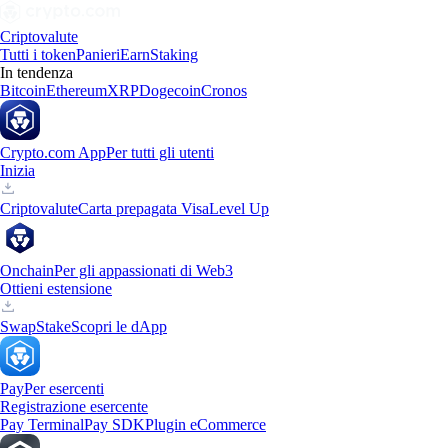
Criptovalute
Tutti i token
Panieri
Earn
Staking
In tendenza
Bitcoin
Ethereum
XRP
Dogecoin
Cronos
Crypto.com App
Per tutti gli utenti
Inizia
Criptovalute
Carta prepagata Visa
Level Up
Onchain
Per gli appassionati di Web3
Ottieni estensione
Swap
Stake
Scopri le dApp
Pay
Per esercenti
Registrazione esercente
Pay Terminal
Pay SDK
Plugin eCommerce