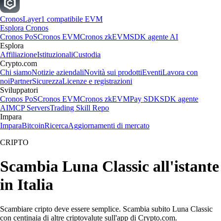
Cronos
Layer1 compatibile EVM
Esplora Cronos
Cronos PoS
Cronos EVM
Cronos zkEVM
SDK agente AI
Esplora
Affiliazione
Istituzionali
Custodia
Crypto.com
Chi siamo
Notizie aziendali
Novità sui prodotti
Eventi
Lavora con
noi
Partner
Sicurezza
Licenze e registrazioni
Sviluppatori
Cronos PoS
Cronos EVM
Cronos zkEVM
Pay SDK
SDK agente
AI
MCP Servers
Trading Skill Repo
Impara
Impara
Bitcoin
Ricerca
Aggiornamenti di mercato
CRIPTO
Scambia Luna Classic all'istante
in Italia
Scambiare cripto deve essere semplice. Scambia subito Luna Classic
con centinaia di altre criptovalute sull'app di Crypto.com.