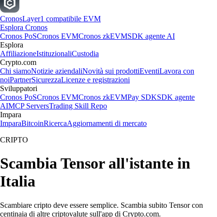
Cronos
Layer1 compatibile EVM
Esplora Cronos
Cronos PoS
Cronos EVM
Cronos zkEVM
SDK agente AI
Esplora
Affiliazione
Istituzionali
Custodia
Crypto.com
Chi siamo
Notizie aziendali
Novità sui prodotti
Eventi
Lavora con
noi
Partner
Sicurezza
Licenze e registrazioni
Sviluppatori
Cronos PoS
Cronos EVM
Cronos zkEVM
Pay SDK
SDK agente
AI
MCP Servers
Trading Skill Repo
Impara
Impara
Bitcoin
Ricerca
Aggiornamenti di mercato
CRIPTO
Scambia Tensor all'istante in
Italia
Scambiare cripto deve essere semplice. Scambia subito Tensor con
centinaia di altre criptovalute sull'app di Crypto.com.