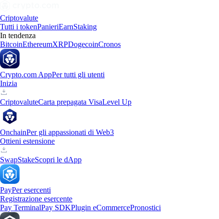
Criptovalute
Tutti i token
Panieri
Earn
Staking
In tendenza
Bitcoin
Ethereum
XRP
Dogecoin
Cronos
Crypto.com App
Per tutti gli utenti
Inizia
Criptovalute
Carta prepagata Visa
Level Up
Onchain
Per gli appassionati di Web3
Ottieni estensione
Swap
Stake
Scopri le dApp
Pay
Per esercenti
Registrazione esercente
Pay Terminal
Pay SDK
Plugin eCommerce
Pronostici