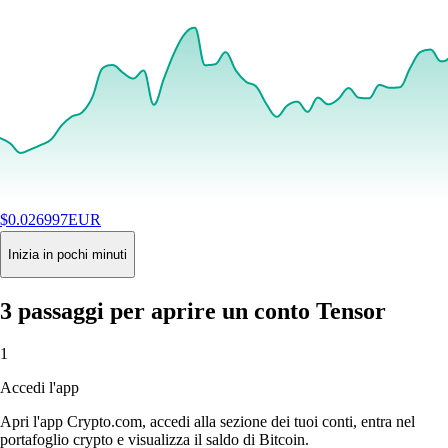
$
0.026997
EUR
+
2.38
%
24H
Buy
Inizia in pochi minuti
3 passaggi per aprire un conto Tensor
1
Accedi l'app
Apri l'app Crypto.com, accedi alla sezione dei tuoi conti, entra nel
portafoglio crypto e visualizza il saldo di Bitcoin.