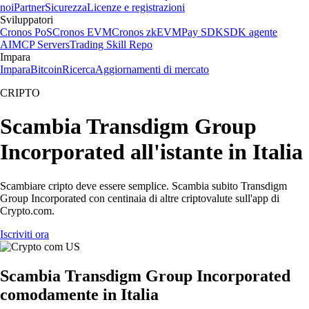
noi
Partner
Sicurezza
Licenze e registrazioni
Sviluppatori
Cronos PoS
Cronos EVM
Cronos zkEVM
Pay SDK
SDK agente
AI
MCP Servers
Trading Skill Repo
Impara
Impara
Bitcoin
Ricerca
Aggiornamenti di mercato
CRIPTO
Scambia Transdigm Group
Incorporated all'istante in Italia
Scambiare cripto deve essere semplice. Scambia subito Transdigm
Group Incorporated con centinaia di altre criptovalute sull'app di
Crypto.com.
Iscriviti ora
Scambia Transdigm Group Incorporated
comodamente in Italia