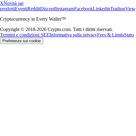
X
Novità sui
prodotti
Eventi
Reddit
Discord
Instagram
Facebook
Linkedin
TradingView
Cryptocurrency in Every Wallet™
Copyright © 2018-2026 Crypto.com. Tutti i diritti riservati.
Termini e condizioni SEE
Informativa sulla privacy
Fees & Limits
Stato
Preferenze sui cookie