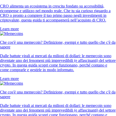
CRO alimenta un ecosistema in crescita fondato su accessibilità,
ricompense e utilizzo nel mondo reale. Che tu sia curioso riguardo a
CRO o pronto a compiere il tuo primo passo negli investimenti in
criptovalute, questa guida ti accompagnerà nell’acquisto di CRO.
Learn more
Che cos'è una memecoin? Definizione, esempi e tutto quello che c'è da
sapere
Dalle battute virali ai mercati da milioni di dollari: le memecoin sono
diventate uno dei fenomeni più imprevedibili (e affascinanti) del settore
crypto. In questa guida scopri come funzionano, perché contano e
come comprarle e gestirle in modo informato.
Learn more
Che cos'è una memecoin? Definizione, esempi e tutto quello che c'è da
sapere
Dalle battute virali ai mercati da milioni di dollari: le memecoin sono
diventate uno dei fenomeni più imprevedibili (e affascinanti) del settore
crypto. In questa guida scopri come funzionano, perché contano e