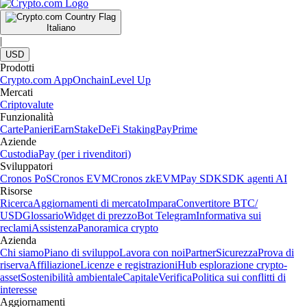
Italiano
|
USD
Prodotti
Crypto.com App
Onchain
Level Up
Mercati
Criptovalute
Funzionalità
Carte
Panieri
Earn
Stake
DeFi Staking
Pay
Prime
Aziende
Custodia
Pay (per i rivenditori)
Sviluppatori
Cronos PoS
Cronos EVM
Cronos zkEVM
Pay SDK
SDK agenti AI
Risorse
Ricerca
Aggiornamenti di mercato
Impara
Convertitore BTC/
USD
Glossario
Widget di prezzo
Bot Telegram
Informativa sui
reclami
Assistenza
Panoramica crypto
Azienda
Chi siamo
Piano di sviluppo
Lavora con noi
Partner
Sicurezza
Prova di
riserva
Affiliazione
Licenze e registrazioni
Hub esplorazione crypto-
asset
Sostenibilità ambientale
Capitale
Verifica
Politica sui conflitti di
interesse
Aggiornamenti