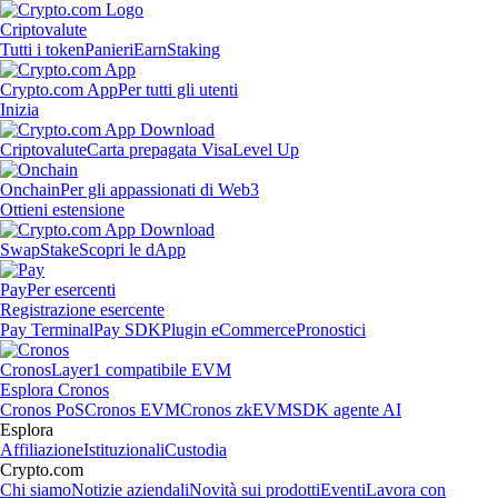
Criptovalute
Tutti i token
Panieri
Earn
Staking
Crypto.com App
Per tutti gli utenti
Inizia
Criptovalute
Carta prepagata Visa
Level Up
Onchain
Per gli appassionati di Web3
Ottieni estensione
Swap
Stake
Scopri le dApp
Pay
Per esercenti
Registrazione esercente
Pay Terminal
Pay SDK
Plugin eCommerce
Pronostici
Cronos
Layer1 compatibile EVM
Esplora Cronos
Cronos PoS
Cronos EVM
Cronos zkEVM
SDK agente AI
Esplora
Affiliazione
Istituzionali
Custodia
Crypto.com
Chi siamo
Notizie aziendali
Novità sui prodotti
Eventi
Lavora con