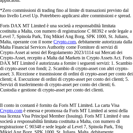
applicabili.
*Zero commissioni di trading fino al limite di transazioni previsto dal
tuo livello Level Up. Potrebbero applicarsi altre commissioni e spread.
Foris DAX MT Limited è una società a responsabilità limitata
costituita a Malta, con numero di registrazione C 88392 e sede legale a
Level 7, Spinola Park, Triq Mikiel Ang Borg, SPK 1000, St. Julians,
Malta, operante con il nome
Crypto.com
, debitamente autorizzata dalla
Malta Financial Services Authority come Fornitore di servizi di
Crypto-Asset ai sensi del Regolamento 2023/1114 sui Mercati dei
Crypto-Asset, recepito a Malta dal Markets in Crypto Assets Act. Foris
DAX MT Limited è autorizzata a fornire i seguenti servizi: 1. Scambio
di crypto-asset con fondi; 2. Scambio di crypto-asset con altri crypto-
asset; 3. Ricezione e trasmissione di ordini di crypto-asset per conto dei
clienti; 4. Esecuzione di ordini di crypto-asset per conto dei clienti; 5.
Servizi di trasferimento di crypto-asset per conto dei clienti; 6.
Custodia e gestione di crypto-asset per conto dei clienti.
Il conto in contanti è fornito da Foris MT Limited. La carta Visa
Crypto.com
è emessa e promossa da Foris MT Limited ai sensi della
sua licenza Visa Principal Member (Issuing). Foris MT Limited è una
società a responsabilità limitata costituita a Malta, con numero di
registrazione C 90348 e sede legale al Level 7, Spinola Park, Triq
Mikiel Ang Borg, SPK 1000, St. Julians, Malta, debitamente