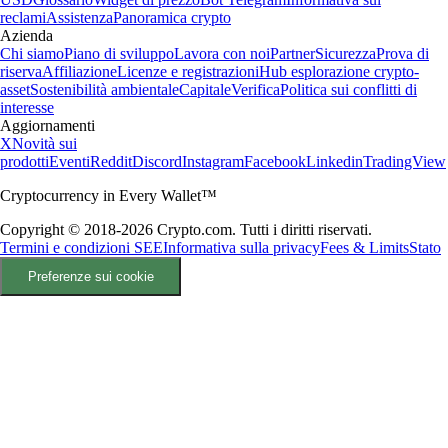
reclami
Assistenza
Panoramica crypto
Azienda
Chi siamo
Piano di sviluppo
Lavora con noi
Partner
Sicurezza
Prova di
riserva
Affiliazione
Licenze e registrazioni
Hub esplorazione crypto-
asset
Sostenibilità ambientale
Capitale
Verifica
Politica sui conflitti di
interesse
Aggiornamenti
X
Novità sui
prodotti
Eventi
Reddit
Discord
Instagram
Facebook
Linkedin
TradingView
Cryptocurrency in Every Wallet™
Copyright © 2018-2026 Crypto.com. Tutti i diritti riservati.
Termini e condizioni SEE
Informativa sulla privacy
Fees & Limits
Stato
Preferenze sui cookie