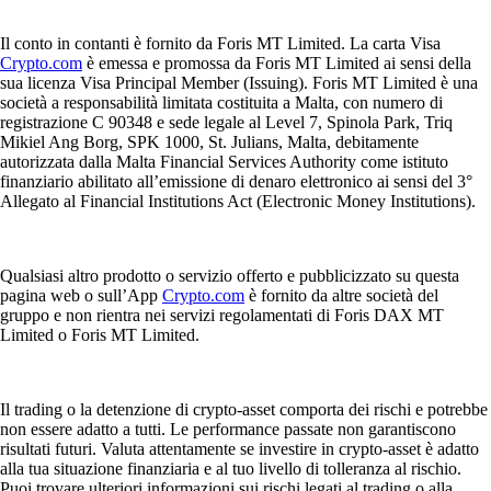
Il conto in contanti è fornito da Foris MT Limited. La carta Visa
Crypto.com
è emessa e promossa da Foris MT Limited ai sensi della
sua licenza Visa Principal Member (Issuing). Foris MT Limited è una
società a responsabilità limitata costituita a Malta, con numero di
registrazione C 90348 e sede legale al Level 7, Spinola Park, Triq
Mikiel Ang Borg, SPK 1000, St. Julians, Malta, debitamente
autorizzata dalla Malta Financial Services Authority come istituto
finanziario abilitato all’emissione di denaro elettronico ai sensi del 3°
Allegato al Financial Institutions Act (Electronic Money Institutions).
Qualsiasi altro prodotto o servizio offerto e pubblicizzato su questa
pagina web o sull’App
Crypto.com
è fornito da altre società del
gruppo e non rientra nei servizi regolamentati di Foris DAX MT
Limited o Foris MT Limited.
Il trading o la detenzione di crypto-asset comporta dei rischi e potrebbe
non essere adatto a tutti. Le performance passate non garantiscono
risultati futuri. Valuta attentamente se investire in crypto-asset è adatto
alla tua situazione finanziaria e al tuo livello di tolleranza al rischio.
Puoi trovare ulteriori informazioni sui rischi legati al trading o alla