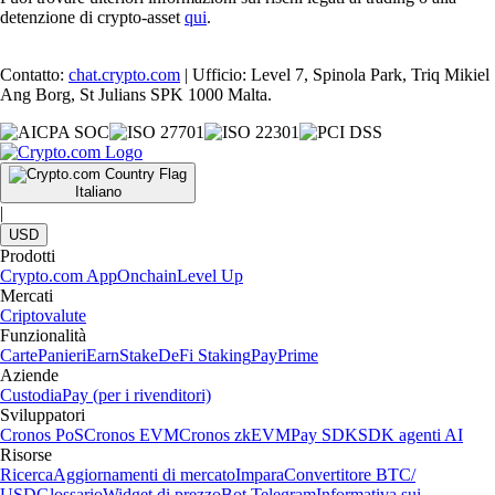
detenzione di crypto-asset
qui
.
Contatto:
chat.crypto.com
| Ufficio: Level 7, Spinola Park, Triq Mikiel
Ang Borg, St Julians SPK 1000 Malta.
Italiano
|
USD
Prodotti
Crypto.com App
Onchain
Level Up
Mercati
Criptovalute
Funzionalità
Carte
Panieri
Earn
Stake
DeFi Staking
Pay
Prime
Aziende
Custodia
Pay (per i rivenditori)
Sviluppatori
Cronos PoS
Cronos EVM
Cronos zkEVM
Pay SDK
SDK agenti AI
Risorse
Ricerca
Aggiornamenti di mercato
Impara
Convertitore BTC/
USD
Glossario
Widget di prezzo
Bot Telegram
Informativa sui