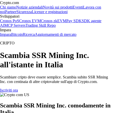
Crypto.com
Chi siamo
Notizie aziendali
Novità sui prodotti
Eventi
Lavora con
noi
Partner
Sicurezza
Licenze e registrazioni
Sviluppatori
Cronos PoS
Cronos EVM
Cronos zkEVM
Pay SDK
SDK agente
AI
MCP Servers
Trading Skill Repo
Impara
Impara
Bitcoin
Ricerca
Aggiornamenti di mercato
CRIPTO
Scambia SSR Mining Inc.
all'istante in Italia
Scambiare cripto deve essere semplice. Scambia subito SSR Mining
Inc. con centinaia di altre criptovalute sull'app di Crypto.com.
Iscriviti ora
Scambia SSR Mining Inc. comodamente in
Italia