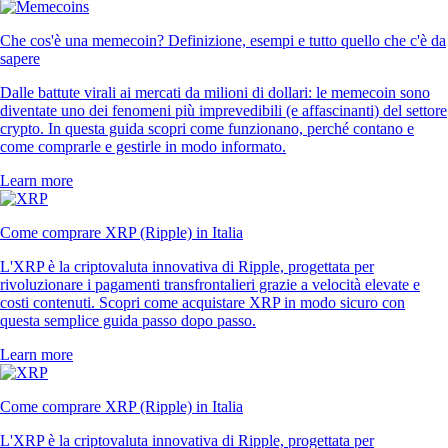
Che cos'è una memecoin? Definizione, esempi e tutto quello che c'è da
sapere
Dalle battute virali ai mercati da milioni di dollari: le memecoin sono
diventate uno dei fenomeni più imprevedibili (e affascinanti) del settore
crypto. In questa guida scopri come funzionano, perché contano e
come comprarle e gestirle in modo informato.
Learn more
Come comprare XRP (Ripple) in Italia
L'XRP è la criptovaluta innovativa di Ripple, progettata per
rivoluzionare i pagamenti transfrontalieri grazie a velocità elevate e
costi contenuti. Scopri come acquistare XRP in modo sicuro con
questa semplice guida passo dopo passo.
Learn more
Come comprare XRP (Ripple) in Italia
L'XRP è la criptovaluta innovativa di Ripple, progettata per