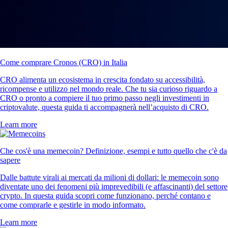
Come comprare Cronos (CRO) in Italia
CRO alimenta un ecosistema in crescita fondato su accessibilità,
ricompense e utilizzo nel mondo reale. Che tu sia curioso riguardo a
CRO o pronto a compiere il tuo primo passo negli investimenti in
criptovalute, questa guida ti accompagnerà nell’acquisto di CRO.
Learn more
Che cos'è una memecoin? Definizione, esempi e tutto quello che c'è da
sapere
Dalle battute virali ai mercati da milioni di dollari: le memecoin sono
diventate uno dei fenomeni più imprevedibili (e affascinanti) del settore
crypto. In questa guida scopri come funzionano, perché contano e
come comprarle e gestirle in modo informato.
Learn more