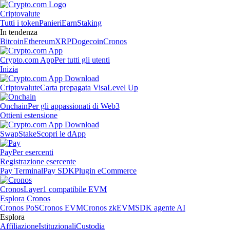
Criptovalute
Tutti i token
Panieri
Earn
Staking
In tendenza
Bitcoin
Ethereum
XRP
Dogecoin
Cronos
Crypto.com App
Per tutti gli utenti
Inizia
Criptovalute
Carta prepagata Visa
Level Up
Onchain
Per gli appassionati di Web3
Ottieni estensione
Swap
Stake
Scopri le dApp
Pay
Per esercenti
Registrazione esercente
Pay Terminal
Pay SDK
Plugin eCommerce
Cronos
Layer1 compatibile EVM
Esplora Cronos
Cronos PoS
Cronos EVM
Cronos zkEVM
SDK agente AI
Esplora
Affiliazione
Istituzionali
Custodia