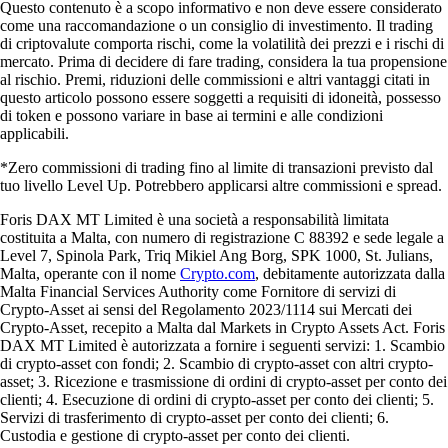
Questo contenuto è a scopo informativo e non deve essere considerato
come una raccomandazione o un consiglio di investimento. Il trading
di criptovalute comporta rischi, come la volatilità dei prezzi e i rischi di
mercato. Prima di decidere di fare trading, considera la tua propensione
al rischio. Premi, riduzioni delle commissioni e altri vantaggi citati in
questo articolo possono essere soggetti a requisiti di idoneità, possesso
di token e possono variare in base ai termini e alle condizioni
applicabili.
*Zero commissioni di trading fino al limite di transazioni previsto dal
tuo livello Level Up. Potrebbero applicarsi altre commissioni e spread.
Foris DAX MT Limited è una società a responsabilità limitata
costituita a Malta, con numero di registrazione C 88392 e sede legale a
Level 7, Spinola Park, Triq Mikiel Ang Borg, SPK 1000, St. Julians,
Malta, operante con il nome
Crypto.com
, debitamente autorizzata dalla
Malta Financial Services Authority come Fornitore di servizi di
Crypto-Asset ai sensi del Regolamento 2023/1114 sui Mercati dei
Crypto-Asset, recepito a Malta dal Markets in Crypto Assets Act. Foris
DAX MT Limited è autorizzata a fornire i seguenti servizi: 1. Scambio
di crypto-asset con fondi; 2. Scambio di crypto-asset con altri crypto-
asset; 3. Ricezione e trasmissione di ordini di crypto-asset per conto dei
clienti; 4. Esecuzione di ordini di crypto-asset per conto dei clienti; 5.
Servizi di trasferimento di crypto-asset per conto dei clienti; 6.
Custodia e gestione di crypto-asset per conto dei clienti.