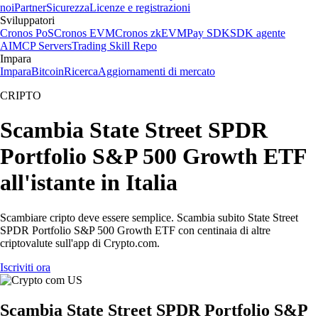
noi
Partner
Sicurezza
Licenze e registrazioni
Sviluppatori
Cronos PoS
Cronos EVM
Cronos zkEVM
Pay SDK
SDK agente
AI
MCP Servers
Trading Skill Repo
Impara
Impara
Bitcoin
Ricerca
Aggiornamenti di mercato
CRIPTO
Scambia State Street SPDR
Portfolio S&P 500 Growth ETF
all'istante in Italia
Scambiare cripto deve essere semplice. Scambia subito State Street
SPDR Portfolio S&P 500 Growth ETF con centinaia di altre
criptovalute sull'app di Crypto.com.
Iscriviti ora
Scambia State Street SPDR Portfolio S&P