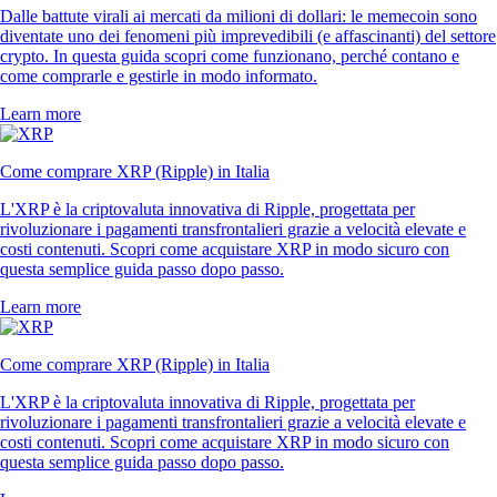
Dalle battute virali ai mercati da milioni di dollari: le memecoin sono
diventate uno dei fenomeni più imprevedibili (e affascinanti) del settore
crypto. In questa guida scopri come funzionano, perché contano e
come comprarle e gestirle in modo informato.
Learn more
Come comprare XRP (Ripple) in Italia
L'XRP è la criptovaluta innovativa di Ripple, progettata per
rivoluzionare i pagamenti transfrontalieri grazie a velocità elevate e
costi contenuti. Scopri come acquistare XRP in modo sicuro con
questa semplice guida passo dopo passo.
Learn more
Come comprare XRP (Ripple) in Italia
L'XRP è la criptovaluta innovativa di Ripple, progettata per
rivoluzionare i pagamenti transfrontalieri grazie a velocità elevate e
costi contenuti. Scopri come acquistare XRP in modo sicuro con
questa semplice guida passo dopo passo.