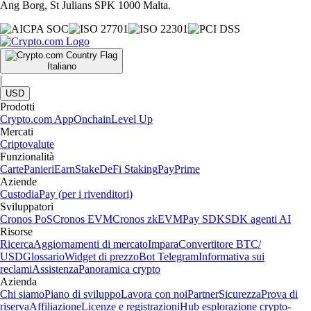
Ang Borg, St Julians SPK 1000 Malta.
Italiano
|
USD
Prodotti
Crypto.com App
Onchain
Level Up
Mercati
Criptovalute
Funzionalità
Carte
Panieri
Earn
Stake
DeFi Staking
Pay
Prime
Aziende
Custodia
Pay (per i rivenditori)
Sviluppatori
Cronos PoS
Cronos EVM
Cronos zkEVM
Pay SDK
SDK agenti AI
Risorse
Ricerca
Aggiornamenti di mercato
Impara
Convertitore BTC/
USD
Glossario
Widget di prezzo
Bot Telegram
Informativa sui
reclami
Assistenza
Panoramica crypto
Azienda
Chi siamo
Piano di sviluppo
Lavora con noi
Partner
Sicurezza
Prova di
riserva
Affiliazione
Licenze e registrazioni
Hub esplorazione crypto-