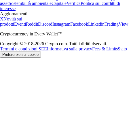
asset
Sostenibilità ambientale
Capitale
Verifica
Politica sui conflitti di
interesse
Aggiornamenti
X
Novità sui
prodotti
Eventi
Reddit
Discord
Instagram
Facebook
Linkedin
TradingView
Cryptocurrency in Every Wallet™
Copyright © 2018-2026 Crypto.com. Tutti i diritti riservati.
Termini e condizioni SEE
Informativa sulla privacy
Fees & Limits
Stato
Preferenze sui cookie