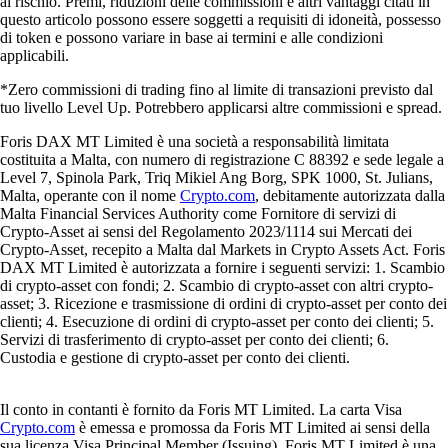
al rischio. Premi, riduzioni delle commissioni e altri vantaggi citati in
questo articolo possono essere soggetti a requisiti di idoneità, possesso
di token e possono variare in base ai termini e alle condizioni
applicabili.
*Zero commissioni di trading fino al limite di transazioni previsto dal
tuo livello Level Up. Potrebbero applicarsi altre commissioni e spread.
Foris DAX MT Limited è una società a responsabilità limitata
costituita a Malta, con numero di registrazione C 88392 e sede legale a
Level 7, Spinola Park, Triq Mikiel Ang Borg, SPK 1000, St. Julians,
Malta, operante con il nome
Crypto.com
, debitamente autorizzata dalla
Malta Financial Services Authority come Fornitore di servizi di
Crypto-Asset ai sensi del Regolamento 2023/1114 sui Mercati dei
Crypto-Asset, recepito a Malta dal Markets in Crypto Assets Act. Foris
DAX MT Limited è autorizzata a fornire i seguenti servizi: 1. Scambio
di crypto-asset con fondi; 2. Scambio di crypto-asset con altri crypto-
asset; 3. Ricezione e trasmissione di ordini di crypto-asset per conto dei
clienti; 4. Esecuzione di ordini di crypto-asset per conto dei clienti; 5.
Servizi di trasferimento di crypto-asset per conto dei clienti; 6.
Custodia e gestione di crypto-asset per conto dei clienti.
Il conto in contanti è fornito da Foris MT Limited. La carta Visa
Crypto.com
è emessa e promossa da Foris MT Limited ai sensi della
sua licenza Visa Principal Member (Issuing). Foris MT Limited è una