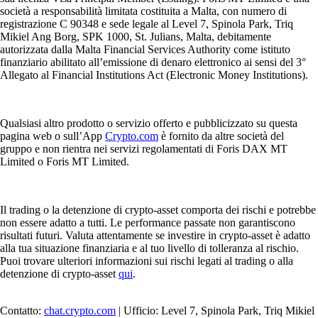
società a responsabilità limitata costituita a Malta, con numero di
registrazione C 90348 e sede legale al Level 7, Spinola Park, Triq
Mikiel Ang Borg, SPK 1000, St. Julians, Malta, debitamente
autorizzata dalla Malta Financial Services Authority come istituto
finanziario abilitato all’emissione di denaro elettronico ai sensi del 3°
Allegato al Financial Institutions Act (Electronic Money Institutions).
Qualsiasi altro prodotto o servizio offerto e pubblicizzato su questa
pagina web o sull’App
Crypto.com
è fornito da altre società del
gruppo e non rientra nei servizi regolamentati di Foris DAX MT
Limited o Foris MT Limited.
Il trading o la detenzione di crypto-asset comporta dei rischi e potrebbe
non essere adatto a tutti. Le performance passate non garantiscono
risultati futuri. Valuta attentamente se investire in crypto-asset è adatto
alla tua situazione finanziaria e al tuo livello di tolleranza al rischio.
Puoi trovare ulteriori informazioni sui rischi legati al trading o alla
detenzione di crypto-asset
qui
.
Contatto:
chat.crypto.com
| Ufficio: Level 7, Spinola Park, Triq Mikiel