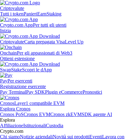
Criptovalute
Tutti i token
Panieri
Earn
Staking
Crypto.com App
Per tutti gli utenti
Inizia
Criptovalute
Carta prepagata Visa
Level Up
Onchain
Per gli appassionati di Web3
Ottieni estensione
Swap
Stake
Scopri le dApp
Pay
Per esercenti
Registrazione esercente
Pay Terminal
Pay SDK
Plugin eCommerce
Pronostici
Cronos
Layer1 compatibile EVM
Esplora Cronos
Cronos PoS
Cronos EVM
Cronos zkEVM
SDK agente AI
Esplora
Affiliazione
Istituzionali
Custodia
Crypto.com
Chi siamo
Notizie aziendali
Novità sui prodotti
Eventi
Lavora con