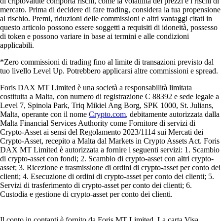
di criptovalute comporta rischi, come la volatilità dei prezzi e i rischi di
mercato. Prima di decidere di fare trading, considera la tua propensione
al rischio. Premi, riduzioni delle commissioni e altri vantaggi citati in
questo articolo possono essere soggetti a requisiti di idoneità, possesso
di token e possono variare in base ai termini e alle condizioni
applicabili.
*Zero commissioni di trading fino al limite di transazioni previsto dal
tuo livello Level Up. Potrebbero applicarsi altre commissioni e spread.
Foris DAX MT Limited è una società a responsabilità limitata
costituita a Malta, con numero di registrazione C 88392 e sede legale a
Level 7, Spinola Park, Triq Mikiel Ang Borg, SPK 1000, St. Julians,
Malta, operante con il nome
Crypto.com
, debitamente autorizzata dalla
Malta Financial Services Authority come Fornitore di servizi di
Crypto-Asset ai sensi del Regolamento 2023/1114 sui Mercati dei
Crypto-Asset, recepito a Malta dal Markets in Crypto Assets Act. Foris
DAX MT Limited è autorizzata a fornire i seguenti servizi: 1. Scambio
di crypto-asset con fondi; 2. Scambio di crypto-asset con altri crypto-
asset; 3. Ricezione e trasmissione di ordini di crypto-asset per conto dei
clienti; 4. Esecuzione di ordini di crypto-asset per conto dei clienti; 5.
Servizi di trasferimento di crypto-asset per conto dei clienti; 6.
Custodia e gestione di crypto-asset per conto dei clienti.
Il conto in contanti è fornito da Foris MT Limited. La carta Visa