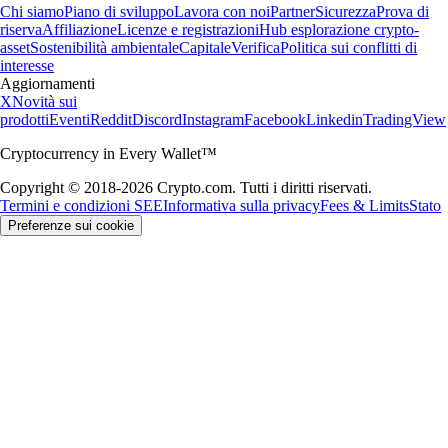
Chi siamo
Piano di sviluppo
Lavora con noi
Partner
Sicurezza
Prova di
riserva
Affiliazione
Licenze e registrazioni
Hub esplorazione crypto-
asset
Sostenibilità ambientale
Capitale
Verifica
Politica sui conflitti di
interesse
Aggiornamenti
X
Novità sui
prodotti
Eventi
Reddit
Discord
Instagram
Facebook
Linkedin
TradingView
Cryptocurrency in Every Wallet™
Copyright © 2018-2026 Crypto.com. Tutti i diritti riservati.
Termini e condizioni SEE
Informativa sulla privacy
Fees & Limits
Stato
Preferenze sui cookie