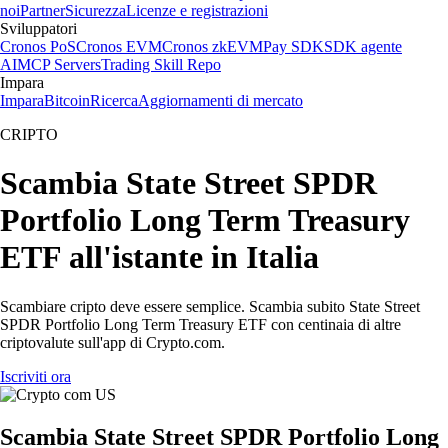
noi
Partner
Sicurezza
Licenze e registrazioni
Sviluppatori
Cronos PoS
Cronos EVM
Cronos zkEVM
Pay SDK
SDK agente
AI
MCP Servers
Trading Skill Repo
Impara
Impara
Bitcoin
Ricerca
Aggiornamenti di mercato
CRIPTO
Scambia State Street SPDR
Portfolio Long Term Treasury
ETF all'istante in Italia
Scambiare cripto deve essere semplice. Scambia subito State Street
SPDR Portfolio Long Term Treasury ETF con centinaia di altre
criptovalute sull'app di Crypto.com.
Iscriviti ora
Scambia State Street SPDR Portfolio Long