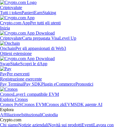
Criptovalute
Tutti i token
Panieri
Earn
Staking
Crypto.com App
Per tutti gli utenti
Inizia
Criptovalute
Carta prepagata Visa
Level Up
Onchain
Per gli appassionati di Web3
Ottieni estensione
Swap
Stake
Scopri le dApp
Pay
Per esercenti
Registrazione esercente
Pay Terminal
Pay SDK
Plugin eCommerce
Pronostici
Cronos
Layer1 compatibile EVM
Esplora Cronos
Cronos PoS
Cronos EVM
Cronos zkEVM
SDK agente AI
Esplora
Affiliazione
Istituzionali
Custodia
Crypto.com
Chi siamo
Notizie aziendali
Novità sui prodotti
Eventi
Lavora con