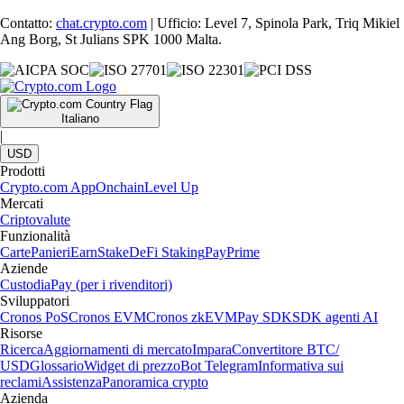
Contatto:
chat.crypto.com
| Ufficio: Level 7, Spinola Park, Triq Mikiel
Ang Borg, St Julians SPK 1000 Malta.
Italiano
|
USD
Prodotti
Crypto.com App
Onchain
Level Up
Mercati
Criptovalute
Funzionalità
Carte
Panieri
Earn
Stake
DeFi Staking
Pay
Prime
Aziende
Custodia
Pay (per i rivenditori)
Sviluppatori
Cronos PoS
Cronos EVM
Cronos zkEVM
Pay SDK
SDK agenti AI
Risorse
Ricerca
Aggiornamenti di mercato
Impara
Convertitore BTC/
USD
Glossario
Widget di prezzo
Bot Telegram
Informativa sui
reclami
Assistenza
Panoramica crypto
Azienda