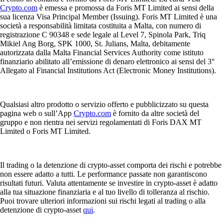
Crypto.com
è emessa e promossa da Foris MT Limited ai sensi della
sua licenza Visa Principal Member (Issuing). Foris MT Limited è una
società a responsabilità limitata costituita a Malta, con numero di
registrazione C 90348 e sede legale al Level 7, Spinola Park, Triq
Mikiel Ang Borg, SPK 1000, St. Julians, Malta, debitamente
autorizzata dalla Malta Financial Services Authority come istituto
finanziario abilitato all’emissione di denaro elettronico ai sensi del 3°
Allegato al Financial Institutions Act (Electronic Money Institutions).
Qualsiasi altro prodotto o servizio offerto e pubblicizzato su questa
pagina web o sull’App
Crypto.com
è fornito da altre società del
gruppo e non rientra nei servizi regolamentati di Foris DAX MT
Limited o Foris MT Limited.
Il trading o la detenzione di crypto-asset comporta dei rischi e potrebbe
non essere adatto a tutti. Le performance passate non garantiscono
risultati futuri. Valuta attentamente se investire in crypto-asset è adatto
alla tua situazione finanziaria e al tuo livello di tolleranza al rischio.
Puoi trovare ulteriori informazioni sui rischi legati al trading o alla
detenzione di crypto-asset
qui
.