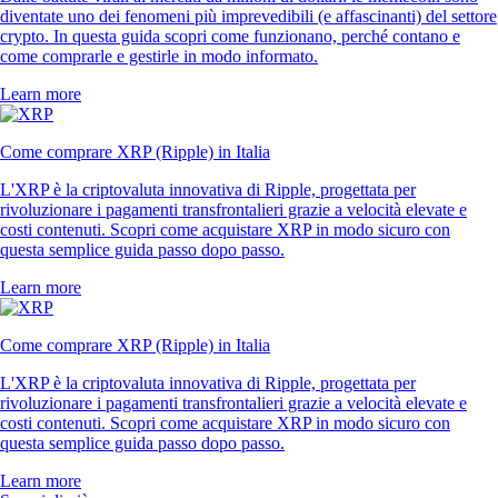
diventate uno dei fenomeni più imprevedibili (e affascinanti) del settore
crypto. In questa guida scopri come funzionano, perché contano e
come comprarle e gestirle in modo informato.
Learn more
Come comprare XRP (Ripple) in Italia
L'XRP è la criptovaluta innovativa di Ripple, progettata per
rivoluzionare i pagamenti transfrontalieri grazie a velocità elevate e
costi contenuti. Scopri come acquistare XRP in modo sicuro con
questa semplice guida passo dopo passo.
Learn more
Come comprare XRP (Ripple) in Italia
L'XRP è la criptovaluta innovativa di Ripple, progettata per
rivoluzionare i pagamenti transfrontalieri grazie a velocità elevate e
costi contenuti. Scopri come acquistare XRP in modo sicuro con
questa semplice guida passo dopo passo.
Learn more