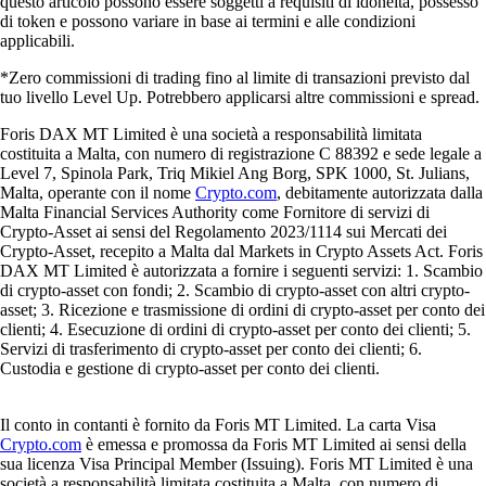
questo articolo possono essere soggetti a requisiti di idoneità, possesso
di token e possono variare in base ai termini e alle condizioni
applicabili.
*Zero commissioni di trading fino al limite di transazioni previsto dal
tuo livello Level Up. Potrebbero applicarsi altre commissioni e spread.
Foris DAX MT Limited è una società a responsabilità limitata
costituita a Malta, con numero di registrazione C 88392 e sede legale a
Level 7, Spinola Park, Triq Mikiel Ang Borg, SPK 1000, St. Julians,
Malta, operante con il nome
Crypto.com
, debitamente autorizzata dalla
Malta Financial Services Authority come Fornitore di servizi di
Crypto-Asset ai sensi del Regolamento 2023/1114 sui Mercati dei
Crypto-Asset, recepito a Malta dal Markets in Crypto Assets Act. Foris
DAX MT Limited è autorizzata a fornire i seguenti servizi: 1. Scambio
di crypto-asset con fondi; 2. Scambio di crypto-asset con altri crypto-
asset; 3. Ricezione e trasmissione di ordini di crypto-asset per conto dei
clienti; 4. Esecuzione di ordini di crypto-asset per conto dei clienti; 5.
Servizi di trasferimento di crypto-asset per conto dei clienti; 6.
Custodia e gestione di crypto-asset per conto dei clienti.
Il conto in contanti è fornito da Foris MT Limited. La carta Visa
Crypto.com
è emessa e promossa da Foris MT Limited ai sensi della
sua licenza Visa Principal Member (Issuing). Foris MT Limited è una
società a responsabilità limitata costituita a Malta, con numero di