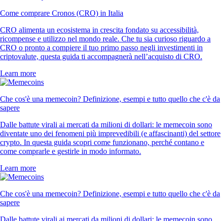
Come comprare Cronos (CRO) in Italia
CRO alimenta un ecosistema in crescita fondato su accessibilità,
ricompense e utilizzo nel mondo reale. Che tu sia curioso riguardo a
CRO o pronto a compiere il tuo primo passo negli investimenti in
criptovalute, questa guida ti accompagnerà nell’acquisto di CRO.
Learn more
Che cos'è una memecoin? Definizione, esempi e tutto quello che c'è da
sapere
Dalle battute virali ai mercati da milioni di dollari: le memecoin sono
diventate uno dei fenomeni più imprevedibili (e affascinanti) del settore
crypto. In questa guida scopri come funzionano, perché contano e
come comprarle e gestirle in modo informato.
Learn more
Che cos'è una memecoin? Definizione, esempi e tutto quello che c'è da
sapere
Dalle battute virali ai mercati da milioni di dollari: le memecoin sono