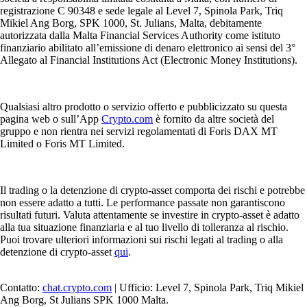
registrazione C 90348 e sede legale al Level 7, Spinola Park, Triq
Mikiel Ang Borg, SPK 1000, St. Julians, Malta, debitamente
autorizzata dalla Malta Financial Services Authority come istituto
finanziario abilitato all’emissione di denaro elettronico ai sensi del 3°
Allegato al Financial Institutions Act (Electronic Money Institutions).
Qualsiasi altro prodotto o servizio offerto e pubblicizzato su questa
pagina web o sull’App
Crypto.com
è fornito da altre società del
gruppo e non rientra nei servizi regolamentati di Foris DAX MT
Limited o Foris MT Limited.
Il trading o la detenzione di crypto-asset comporta dei rischi e potrebbe
non essere adatto a tutti. Le performance passate non garantiscono
risultati futuri. Valuta attentamente se investire in crypto-asset è adatto
alla tua situazione finanziaria e al tuo livello di tolleranza al rischio.
Puoi trovare ulteriori informazioni sui rischi legati al trading o alla
detenzione di crypto-asset
qui
.
Contatto:
chat.crypto.com
| Ufficio: Level 7, Spinola Park, Triq Mikiel
Ang Borg, St Julians SPK 1000 Malta.