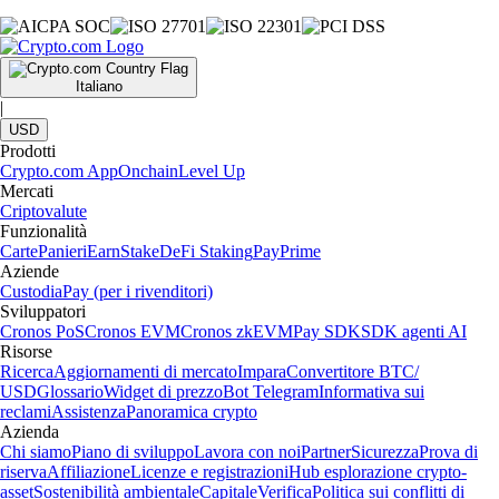
Italiano
|
USD
Prodotti
Crypto.com App
Onchain
Level Up
Mercati
Criptovalute
Funzionalità
Carte
Panieri
Earn
Stake
DeFi Staking
Pay
Prime
Aziende
Custodia
Pay (per i rivenditori)
Sviluppatori
Cronos PoS
Cronos EVM
Cronos zkEVM
Pay SDK
SDK agenti AI
Risorse
Ricerca
Aggiornamenti di mercato
Impara
Convertitore BTC/
USD
Glossario
Widget di prezzo
Bot Telegram
Informativa sui
reclami
Assistenza
Panoramica crypto
Azienda
Chi siamo
Piano di sviluppo
Lavora con noi
Partner
Sicurezza
Prova di
riserva
Affiliazione
Licenze e registrazioni
Hub esplorazione crypto-
asset
Sostenibilità ambientale
Capitale
Verifica
Politica sui conflitti di