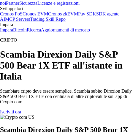
noi
Partner
Sicurezza
Licenze e registrazioni
Sviluppatori
Cronos PoS
Cronos EVM
Cronos zkEVM
Pay SDK
SDK agente
AI
MCP Servers
Trading Skill Repo
Impara
Impara
Bitcoin
Ricerca
Aggiornamenti di mercato
CRIPTO
Scambia Direxion Daily S&P
500 Bear 1X ETF all'istante in
Italia
Scambiare cripto deve essere semplice. Scambia subito Direxion Daily
S&P 500 Bear 1X ETF con centinaia di altre criptovalute sull'app di
Crypto.com.
Iscriviti ora
Scambia Direxion Daily S&P 500 Bear 1X