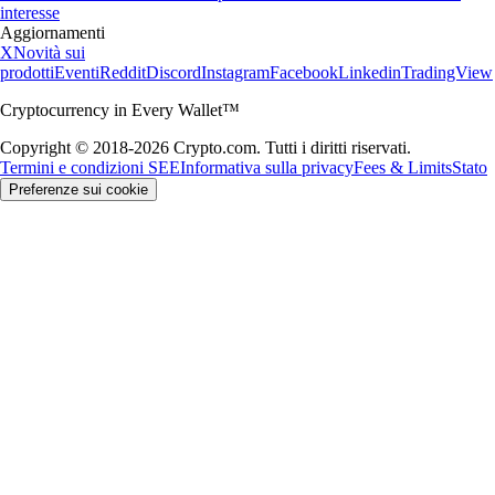
interesse
Aggiornamenti
X
Novità sui
prodotti
Eventi
Reddit
Discord
Instagram
Facebook
Linkedin
TradingView
Cryptocurrency in Every Wallet™
Copyright © 2018-2026 Crypto.com. Tutti i diritti riservati.
Termini e condizioni SEE
Informativa sulla privacy
Fees & Limits
Stato
Preferenze sui cookie