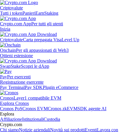
Criptovalute
Tutti i token
Panieri
Earn
Staking
Crypto.com App
Per tutti gli utenti
Inizia
Criptovalute
Carta prepagata Visa
Level Up
Onchain
Per gli appassionati di Web3
Ottieni estensione
Swap
Stake
Scopri le dApp
Pay
Per esercenti
Registrazione esercente
Pay Terminal
Pay SDK
Plugin eCommerce
Cronos
Layer1 compatibile EVM
Esplora Cronos
Cronos PoS
Cronos EVM
Cronos zkEVM
SDK agente AI
Esplora
Affiliazione
Istituzionali
Custodia
Crypto.com
Chi siamo
Notizie aziendali
Novità sui prodotti
Eventi
Lavora con