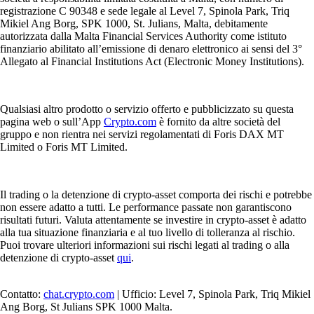
registrazione C 90348 e sede legale al Level 7, Spinola Park, Triq
Mikiel Ang Borg, SPK 1000, St. Julians, Malta, debitamente
autorizzata dalla Malta Financial Services Authority come istituto
finanziario abilitato all’emissione di denaro elettronico ai sensi del 3°
Allegato al Financial Institutions Act (Electronic Money Institutions).
Qualsiasi altro prodotto o servizio offerto e pubblicizzato su questa
pagina web o sull’App
Crypto.com
è fornito da altre società del
gruppo e non rientra nei servizi regolamentati di Foris DAX MT
Limited o Foris MT Limited.
Il trading o la detenzione di crypto-asset comporta dei rischi e potrebbe
non essere adatto a tutti. Le performance passate non garantiscono
risultati futuri. Valuta attentamente se investire in crypto-asset è adatto
alla tua situazione finanziaria e al tuo livello di tolleranza al rischio.
Puoi trovare ulteriori informazioni sui rischi legati al trading o alla
detenzione di crypto-asset
qui
.
Contatto:
chat.crypto.com
| Ufficio: Level 7, Spinola Park, Triq Mikiel
Ang Borg, St Julians SPK 1000 Malta.