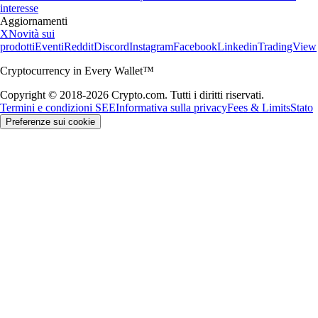
interesse
Aggiornamenti
X
Novità sui
prodotti
Eventi
Reddit
Discord
Instagram
Facebook
Linkedin
TradingView
Cryptocurrency in Every Wallet™
Copyright © 2018-2026 Crypto.com. Tutti i diritti riservati.
Termini e condizioni SEE
Informativa sulla privacy
Fees & Limits
Stato
Preferenze sui cookie