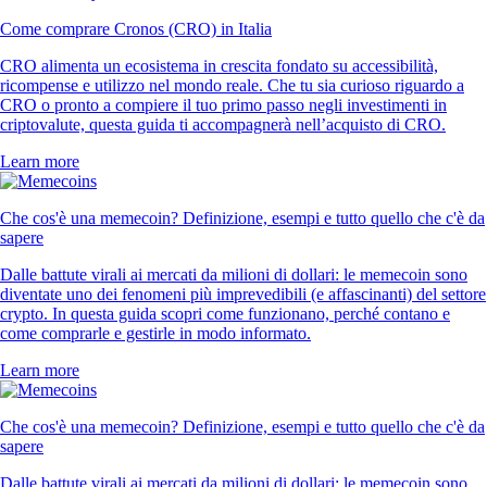
Come comprare Cronos (CRO) in Italia
CRO alimenta un ecosistema in crescita fondato su accessibilità,
ricompense e utilizzo nel mondo reale. Che tu sia curioso riguardo a
CRO o pronto a compiere il tuo primo passo negli investimenti in
criptovalute, questa guida ti accompagnerà nell’acquisto di CRO.
Learn more
Che cos'è una memecoin? Definizione, esempi e tutto quello che c'è da
sapere
Dalle battute virali ai mercati da milioni di dollari: le memecoin sono
diventate uno dei fenomeni più imprevedibili (e affascinanti) del settore
crypto. In questa guida scopri come funzionano, perché contano e
come comprarle e gestirle in modo informato.
Learn more
Che cos'è una memecoin? Definizione, esempi e tutto quello che c'è da
sapere
Dalle battute virali ai mercati da milioni di dollari: le memecoin sono