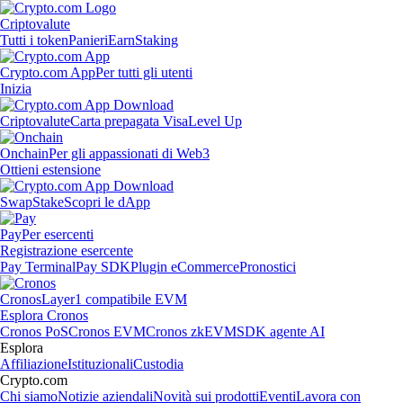
Criptovalute
Tutti i token
Panieri
Earn
Staking
Crypto.com App
Per tutti gli utenti
Inizia
Criptovalute
Carta prepagata Visa
Level Up
Onchain
Per gli appassionati di Web3
Ottieni estensione
Swap
Stake
Scopri le dApp
Pay
Per esercenti
Registrazione esercente
Pay Terminal
Pay SDK
Plugin eCommerce
Pronostici
Cronos
Layer1 compatibile EVM
Esplora Cronos
Cronos PoS
Cronos EVM
Cronos zkEVM
SDK agente AI
Esplora
Affiliazione
Istituzionali
Custodia
Crypto.com
Chi siamo
Notizie aziendali
Novità sui prodotti
Eventi
Lavora con