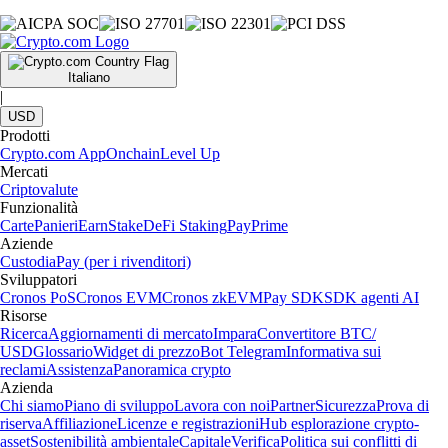
Italiano
|
USD
Prodotti
Crypto.com App
Onchain
Level Up
Mercati
Criptovalute
Funzionalità
Carte
Panieri
Earn
Stake
DeFi Staking
Pay
Prime
Aziende
Custodia
Pay (per i rivenditori)
Sviluppatori
Cronos PoS
Cronos EVM
Cronos zkEVM
Pay SDK
SDK agenti AI
Risorse
Ricerca
Aggiornamenti di mercato
Impara
Convertitore BTC/
USD
Glossario
Widget di prezzo
Bot Telegram
Informativa sui
reclami
Assistenza
Panoramica crypto
Azienda
Chi siamo
Piano di sviluppo
Lavora con noi
Partner
Sicurezza
Prova di
riserva
Affiliazione
Licenze e registrazioni
Hub esplorazione crypto-
asset
Sostenibilità ambientale
Capitale
Verifica
Politica sui conflitti di