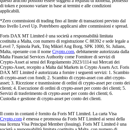
questo articolo possono essere soggetti a requisiti di idoneità, possesso
di token e possono variare in base ai termini e alle condizioni
applicabili.
*Zero commissioni di trading fino al limite di transazioni previsto dal
tuo livello Level Up. Potrebbero applicarsi altre commissioni e spread.
Foris DAX MT Limited è una società a responsabilità limitata
costituita a Malta, con numero di registrazione C 88392 e sede legale a
Level 7, Spinola Park, Triq Mikiel Ang Borg, SPK 1000, St. Julians,
Malta, operante con il nome
Crypto.com
, debitamente autorizzata dalla
Malta Financial Services Authority come Fornitore di servizi di
Crypto-Asset ai sensi del Regolamento 2023/1114 sui Mercati dei
Crypto-Asset, recepito a Malta dal Markets in Crypto Assets Act. Foris
DAX MT Limited è autorizzata a fornire i seguenti servizi: 1. Scambio
di crypto-asset con fondi; 2. Scambio di crypto-asset con altri crypto-
asset; 3. Ricezione e trasmissione di ordini di crypto-asset per conto dei
clienti; 4. Esecuzione di ordini di crypto-asset per conto dei clienti; 5.
Servizi di trasferimento di crypto-asset per conto dei clienti; 6.
Custodia e gestione di crypto-asset per conto dei clienti.
Il conto in contanti è fornito da Foris MT Limited. La carta Visa
Crypto.com
è emessa e promossa da Foris MT Limited ai sensi della
sua licenza Visa Principal Member (Issuing). Foris MT Limited è una
società a responsabilità limitata costituita a Malta, con numero di