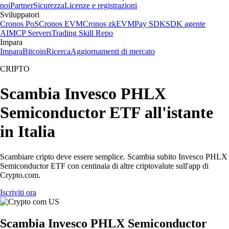
noi
Partner
Sicurezza
Licenze e registrazioni
Sviluppatori
Cronos PoS
Cronos EVM
Cronos zkEVM
Pay SDK
SDK agente
AI
MCP Servers
Trading Skill Repo
Impara
Impara
Bitcoin
Ricerca
Aggiornamenti di mercato
CRIPTO
Scambia Invesco PHLX
Semiconductor ETF all'istante
in Italia
Scambiare cripto deve essere semplice. Scambia subito Invesco PHLX
Semiconductor ETF con centinaia di altre criptovalute sull'app di
Crypto.com.
Iscriviti ora
Scambia Invesco PHLX Semiconductor