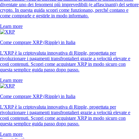
diventate uno dei fenomeni più imprevedibili (e affascinanti) del settore
crypto. In questa guida scopri come funzionano, perché contano e
come comprarle e gestirle in modo informato.
Learn more
Come comprare XRP (Ripple) in Italia
L'XRP è la criptovaluta innovativa di Ripple, progettata per
rivoluzionare i pagamenti transfrontalieri grazie a velocità elevate e
costi contenuti. Scopri come acquistare XRP in modo sicuro con
questa semplice guida passo dopo passo.
Learn more
Come comprare XRP (Ripple) in Italia
L'XRP è la criptovaluta innovativa di Ripple, progettata per
rivoluzionare i pagamenti transfrontalieri grazie a velocità elevate e
costi contenuti. Scopri come acquistare XRP in modo sicuro con
questa semplice guida passo dopo passo.
Learn more