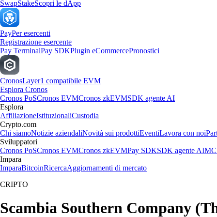
Swap
Stake
Scopri le dApp
Pay
Per esercenti
Registrazione esercente
Pay Terminal
Pay SDK
Plugin eCommerce
Pronostici
Cronos
Layer1 compatibile EVM
Esplora Cronos
Cronos PoS
Cronos EVM
Cronos zkEVM
SDK agente AI
Esplora
Affiliazione
Istituzionali
Custodia
Crypto.com
Chi siamo
Notizie aziendali
Novità sui prodotti
Eventi
Lavora con noi
Par
Sviluppatori
Cronos PoS
Cronos EVM
Cronos zkEVM
Pay SDK
SDK agente AI
MCP
Impara
Impara
Bitcoin
Ricerca
Aggiornamenti di mercato
CRIPTO
Scambia Southern Company (The) 