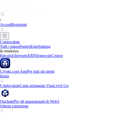
Mercati
Privati
Aziende
Scopri
/
Accedi
Registrati
Criptovalute
Tutti i token
Panieri
Earn
Staking
In tendenza
Bitcoin
Ethereum
XRP
Dogecoin
Cronos
Crypto.com App
Per tutti gli utenti
Inizia
Criptovalute
Carta prepagata Visa
Level Up
Onchain
Per gli appassionati di Web3
Ottieni estensione