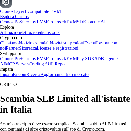
Cronos
Layer1 compatibile EVM
Esplora Cronos
Cronos PoS
Cronos EVM
Cronos zkEVM
SDK agente AI
Esplora
Affiliazione
Istituzionali
Custodia
Crypto.com
Chi siamo
Notizie aziendali
Novità sui prodotti
Eventi
Lavora con
noi
Partner
Sicurezza
Licenze e registrazioni
Sviluppatori
Cronos PoS
Cronos EVM
Cronos zkEVM
Pay SDK
SDK agente
AI
MCP Servers
Trading Skill Repo
Impara
Impara
Bitcoin
Ricerca
Aggiornamenti di mercato
CRIPTO
Scambia SLB Limited all'istante
in Italia
Scambiare cripto deve essere semplice. Scambia subito SLB Limited
con centinaia di altre criptovalute sull'app di Crypto.com.