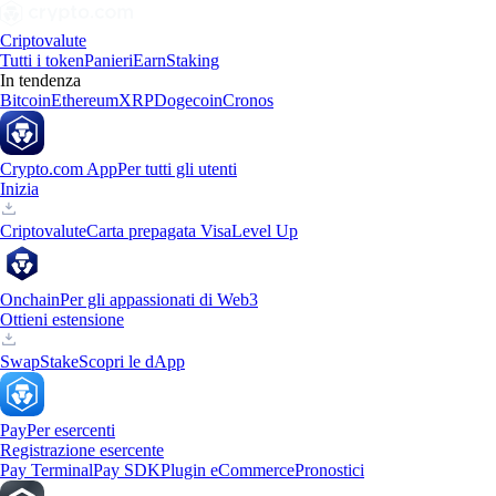
Criptovalute
Tutti i token
Panieri
Earn
Staking
In tendenza
Bitcoin
Ethereum
XRP
Dogecoin
Cronos
Crypto.com App
Per tutti gli utenti
Inizia
Criptovalute
Carta prepagata Visa
Level Up
Onchain
Per gli appassionati di Web3
Ottieni estensione
Swap
Stake
Scopri le dApp
Pay
Per esercenti
Registrazione esercente
Pay Terminal
Pay SDK
Plugin eCommerce
Pronostici