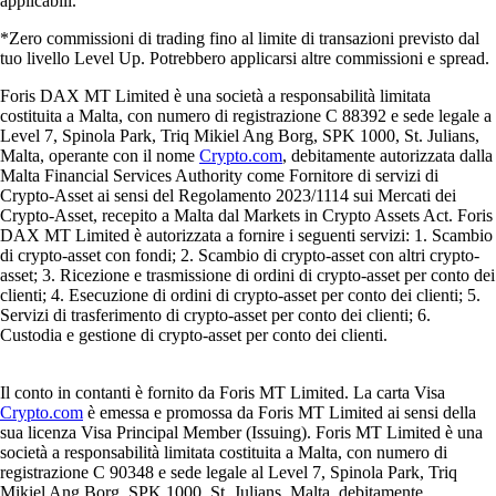
applicabili.
*Zero commissioni di trading fino al limite di transazioni previsto dal
tuo livello Level Up. Potrebbero applicarsi altre commissioni e spread.
Foris DAX MT Limited è una società a responsabilità limitata
costituita a Malta, con numero di registrazione C 88392 e sede legale a
Level 7, Spinola Park, Triq Mikiel Ang Borg, SPK 1000, St. Julians,
Malta, operante con il nome
Crypto.com
, debitamente autorizzata dalla
Malta Financial Services Authority come Fornitore di servizi di
Crypto-Asset ai sensi del Regolamento 2023/1114 sui Mercati dei
Crypto-Asset, recepito a Malta dal Markets in Crypto Assets Act. Foris
DAX MT Limited è autorizzata a fornire i seguenti servizi: 1. Scambio
di crypto-asset con fondi; 2. Scambio di crypto-asset con altri crypto-
asset; 3. Ricezione e trasmissione di ordini di crypto-asset per conto dei
clienti; 4. Esecuzione di ordini di crypto-asset per conto dei clienti; 5.
Servizi di trasferimento di crypto-asset per conto dei clienti; 6.
Custodia e gestione di crypto-asset per conto dei clienti.
Il conto in contanti è fornito da Foris MT Limited. La carta Visa
Crypto.com
è emessa e promossa da Foris MT Limited ai sensi della
sua licenza Visa Principal Member (Issuing). Foris MT Limited è una
società a responsabilità limitata costituita a Malta, con numero di
registrazione C 90348 e sede legale al Level 7, Spinola Park, Triq
Mikiel Ang Borg, SPK 1000, St. Julians, Malta, debitamente