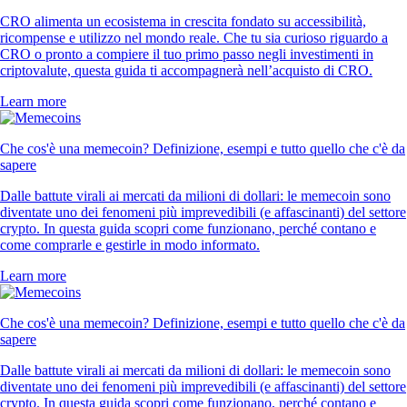
CRO alimenta un ecosistema in crescita fondato su accessibilità,
ricompense e utilizzo nel mondo reale. Che tu sia curioso riguardo a
CRO o pronto a compiere il tuo primo passo negli investimenti in
criptovalute, questa guida ti accompagnerà nell’acquisto di CRO.
Learn more
Che cos'è una memecoin? Definizione, esempi e tutto quello che c'è da
sapere
Dalle battute virali ai mercati da milioni di dollari: le memecoin sono
diventate uno dei fenomeni più imprevedibili (e affascinanti) del settore
crypto. In questa guida scopri come funzionano, perché contano e
come comprarle e gestirle in modo informato.
Learn more
Che cos'è una memecoin? Definizione, esempi e tutto quello che c'è da
sapere
Dalle battute virali ai mercati da milioni di dollari: le memecoin sono
diventate uno dei fenomeni più imprevedibili (e affascinanti) del settore
crypto. In questa guida scopri come funzionano, perché contano e