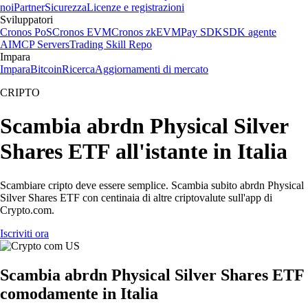
noi
Partner
Sicurezza
Licenze e registrazioni
Sviluppatori
Cronos PoS
Cronos EVM
Cronos zkEVM
Pay SDK
SDK agente
AI
MCP Servers
Trading Skill Repo
Impara
Impara
Bitcoin
Ricerca
Aggiornamenti di mercato
CRIPTO
Scambia abrdn Physical Silver
Shares ETF all'istante in Italia
Scambiare cripto deve essere semplice. Scambia subito abrdn Physical
Silver Shares ETF con centinaia di altre criptovalute sull'app di
Crypto.com.
Iscriviti ora
Scambia abrdn Physical Silver Shares ETF
comodamente in Italia