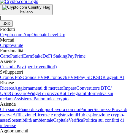
Italiano
|
USD
Prodotti
Crypto.com App
Onchain
Level Up
Mercati
Criptovalute
Funzionalità
Carte
Panieri
Earn
Stake
DeFi Staking
Pay
Prime
Aziende
Custodia
Pay (per i rivenditori)
Sviluppatori
Cronos PoS
Cronos EVM
Cronos zkEVM
Pay SDK
SDK agenti AI
Risorse
Ricerca
Aggiornamenti di mercato
Impara
Convertitore BTC/
USD
Glossario
Widget di prezzo
Bot Telegram
Informativa sui
reclami
Assistenza
Panoramica crypto
Azienda
Chi siamo
Piano di sviluppo
Lavora con noi
Partner
Sicurezza
Prova di
riserva
Affiliazione
Licenze e registrazioni
Hub esplorazione crypto-
asset
Sostenibilità ambientale
Capitale
Verifica
Politica sui conflitti di
interesse
Aggiornamenti