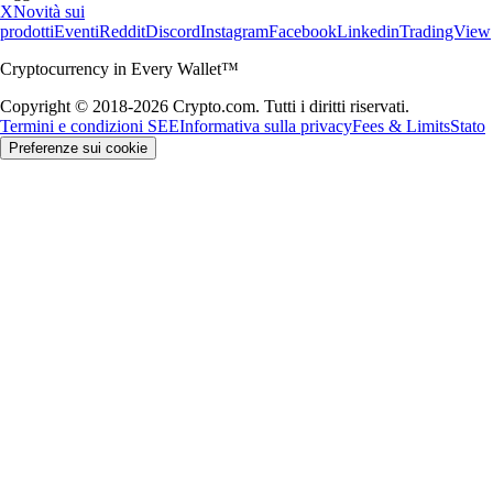
X
Novità sui
prodotti
Eventi
Reddit
Discord
Instagram
Facebook
Linkedin
TradingView
Cryptocurrency in Every Wallet™
Copyright © 2018-2026 Crypto.com. Tutti i diritti riservati.
Termini e condizioni SEE
Informativa sulla privacy
Fees & Limits
Stato
Preferenze sui cookie