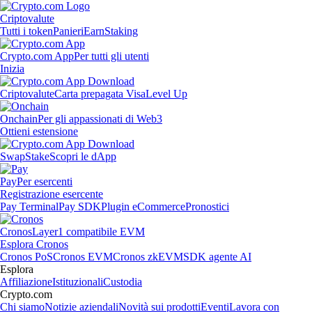
Criptovalute
Tutti i token
Panieri
Earn
Staking
Crypto.com App
Per tutti gli utenti
Inizia
Criptovalute
Carta prepagata Visa
Level Up
Onchain
Per gli appassionati di Web3
Ottieni estensione
Swap
Stake
Scopri le dApp
Pay
Per esercenti
Registrazione esercente
Pay Terminal
Pay SDK
Plugin eCommerce
Pronostici
Cronos
Layer1 compatibile EVM
Esplora Cronos
Cronos PoS
Cronos EVM
Cronos zkEVM
SDK agente AI
Esplora
Affiliazione
Istituzionali
Custodia
Crypto.com
Chi siamo
Notizie aziendali
Novità sui prodotti
Eventi
Lavora con