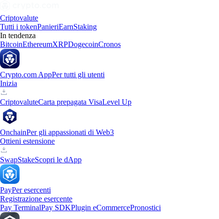
Criptovalute
Tutti i token
Panieri
Earn
Staking
In tendenza
Bitcoin
Ethereum
XRP
Dogecoin
Cronos
Crypto.com App
Per tutti gli utenti
Inizia
Criptovalute
Carta prepagata Visa
Level Up
Onchain
Per gli appassionati di Web3
Ottieni estensione
Swap
Stake
Scopri le dApp
Pay
Per esercenti
Registrazione esercente
Pay Terminal
Pay SDK
Plugin eCommerce
Pronostici