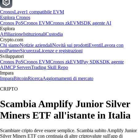
Cronos
Layer1 compatibile EVM
Esplora Cronos
Cronos PoS
Cronos EVM
Cronos zkEVM
SDK agente AI
Esplora
Affiliazione
Istituzionali
Custodia
Crypto.com
Chi siamo
Notizie aziendali
Novità sui prodotti
Eventi
Lavora con
noi
Partner
Sicurezza
Licenze e registrazioni
Sviluppatori
Cronos PoS
Cronos EVM
Cronos zkEVM
Pay SDK
SDK agente
AI
MCP Servers
Trading Skill Repo
Impara
Impara
Bitcoin
Ricerca
Aggiornamenti di mercato
CRIPTO
Scambia Amplify Junior Silver
Miners ETF all'istante in Italia
Scambiare cripto deve essere semplice. Scambia subito Amplify Junior
Silver Miners ETF con centinaia di altre criptovalute sull'app di