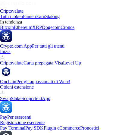
Criptovalute
Tutti i token
Panieri
Earn
Staking
In tendenza
Bitcoin
Ethereum
XRP
Dogecoin
Cronos
Crypto.com App
Per tutti gli utenti
Inizia
Criptovalute
Carta prepagata Visa
Level Up
Onchain
Per gli appassionati di Web3
Ottieni estensione
Swap
Stake
Scopri le dApp
Pay
Per esercenti
Registrazione esercente
Pay Terminal
Pay SDK
Plugin eCommerce
Pronostici