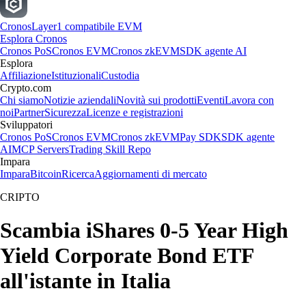
Cronos
Layer1 compatibile EVM
Esplora Cronos
Cronos PoS
Cronos EVM
Cronos zkEVM
SDK agente AI
Esplora
Affiliazione
Istituzionali
Custodia
Crypto.com
Chi siamo
Notizie aziendali
Novità sui prodotti
Eventi
Lavora con
noi
Partner
Sicurezza
Licenze e registrazioni
Sviluppatori
Cronos PoS
Cronos EVM
Cronos zkEVM
Pay SDK
SDK agente
AI
MCP Servers
Trading Skill Repo
Impara
Impara
Bitcoin
Ricerca
Aggiornamenti di mercato
CRIPTO
Scambia iShares 0-5 Year High
Yield Corporate Bond ETF
all'istante in Italia