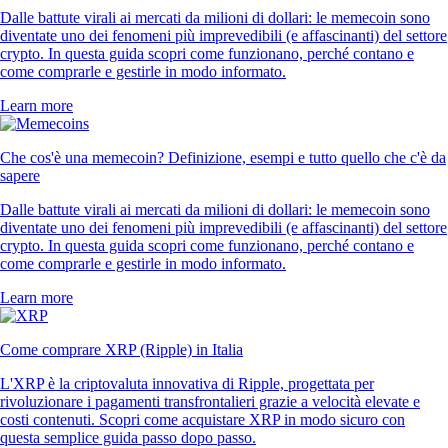
Dalle battute virali ai mercati da milioni di dollari: le memecoin sono
diventate uno dei fenomeni più imprevedibili (e affascinanti) del settore
crypto. In questa guida scopri come funzionano, perché contano e
come comprarle e gestirle in modo informato.
Learn more
Che cos'è una memecoin? Definizione, esempi e tutto quello che c'è da
sapere
Dalle battute virali ai mercati da milioni di dollari: le memecoin sono
diventate uno dei fenomeni più imprevedibili (e affascinanti) del settore
crypto. In questa guida scopri come funzionano, perché contano e
come comprarle e gestirle in modo informato.
Learn more
Come comprare XRP (Ripple) in Italia
L'XRP è la criptovaluta innovativa di Ripple, progettata per
rivoluzionare i pagamenti transfrontalieri grazie a velocità elevate e
costi contenuti. Scopri come acquistare XRP in modo sicuro con
questa semplice guida passo dopo passo.