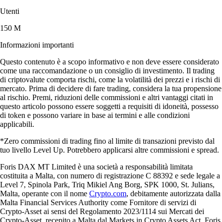
Utenti
150 M
Informazioni importanti
Questo contenuto è a scopo informativo e non deve essere considerato
come una raccomandazione o un consiglio di investimento. Il trading
di criptovalute comporta rischi, come la volatilità dei prezzi e i rischi di
mercato. Prima di decidere di fare trading, considera la tua propensione
al rischio. Premi, riduzioni delle commissioni e altri vantaggi citati in
questo articolo possono essere soggetti a requisiti di idoneità, possesso
di token e possono variare in base ai termini e alle condizioni
applicabili.
*Zero commissioni di trading fino al limite di transazioni previsto dal
tuo livello Level Up. Potrebbero applicarsi altre commissioni e spread.
Foris DAX MT Limited è una società a responsabilità limitata
costituita a Malta, con numero di registrazione C 88392 e sede legale a
Level 7, Spinola Park, Triq Mikiel Ang Borg, SPK 1000, St. Julians,
Malta, operante con il nome
Crypto.com
, debitamente autorizzata dalla
Malta Financial Services Authority come Fornitore di servizi di
Crypto-Asset ai sensi del Regolamento 2023/1114 sui Mercati dei
Crypto-Asset, recepito a Malta dal Markets in Crypto Assets Act. Foris