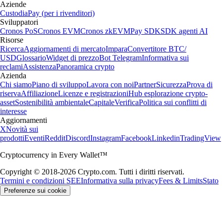
Aziende
Custodia
Pay (per i rivenditori)
Sviluppatori
Cronos PoS
Cronos EVM
Cronos zkEVM
Pay SDK
SDK agenti AI
Risorse
Ricerca
Aggiornamenti di mercato
Impara
Convertitore BTC/
USD
Glossario
Widget di prezzo
Bot Telegram
Informativa sui
reclami
Assistenza
Panoramica crypto
Azienda
Chi siamo
Piano di sviluppo
Lavora con noi
Partner
Sicurezza
Prova di
riserva
Affiliazione
Licenze e registrazioni
Hub esplorazione crypto-
asset
Sostenibilità ambientale
Capitale
Verifica
Politica sui conflitti di
interesse
Aggiornamenti
X
Novità sui
prodotti
Eventi
Reddit
Discord
Instagram
Facebook
Linkedin
TradingView
Cryptocurrency in Every Wallet™
Copyright © 2018-2026 Crypto.com. Tutti i diritti riservati.
Termini e condizioni SEE
Informativa sulla privacy
Fees & Limits
Stato
Preferenze sui cookie