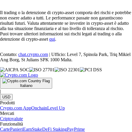
Il trading o la detenzione di crypto-asset comporta dei rischi e potrebbe
non essere adatto a tutti. Le performance passate non garantiscono
risultati futuri. Valuta attentamente se investire in crypto-asset è adatto
alla tua situazione finanziaria e al tuo livello di tolleranza al rischio.
Puoi trovare ulteriori informazioni sui rischi legati al trading o alla
detenzione di crypto-asset
qui
.
Contatto:
chat.crypto.com
| Ufficio: Level 7, Spinola Park, Triq Mikiel
Ang Borg, St Julians SPK 1000 Malta.
Italiano
|
USD
Prodotti
Crypto.com App
Onchain
Level Up
Mercati
Criptovalute
Funzionalità
Carte
Panieri
Earn
Stake
DeFi Staking
Pay
Prime