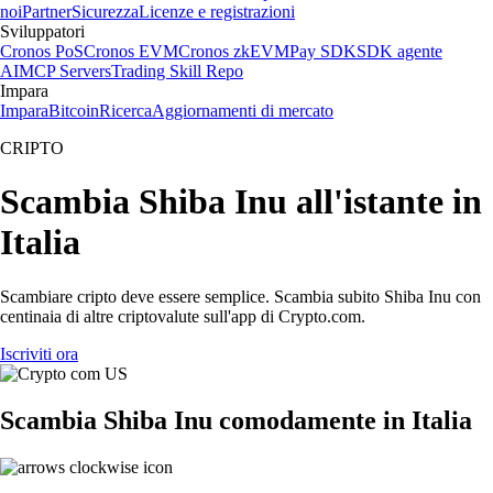
noi
Partner
Sicurezza
Licenze e registrazioni
Sviluppatori
Cronos PoS
Cronos EVM
Cronos zkEVM
Pay SDK
SDK agente
AI
MCP Servers
Trading Skill Repo
Impara
Impara
Bitcoin
Ricerca
Aggiornamenti di mercato
CRIPTO
Scambia Shiba Inu all'istante in
Italia
Scambiare cripto deve essere semplice. Scambia subito Shiba Inu con
centinaia di altre criptovalute sull'app di Crypto.com.
Iscriviti ora
Scambia Shiba Inu comodamente in Italia