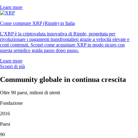
Learn more
Come comprare XRP (Ripple) in Italia
L'XRP è la criptovaluta innovativa di Ripple, progettata per
rivoluzionare i pagamenti transfrontalieri grazie a velocità elevate e
costi contenuti. Scopri come acquistare XRP in modo sicuro con
questa semplice guida passo dopo passo.
Learn more
Scopri di più
Community globale in continua crescita
Oltre 90 paesi, milioni di utenti
Fondazione
2016
Paesi
90