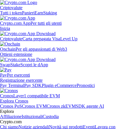
Criptovalute
Tutti i token
Panieri
Earn
Staking
Crypto.com App
Per tutti gli utenti
Inizia
Criptovalute
Carta prepagata Visa
Level Up
Onchain
Per gli appassionati di Web3
Ottieni estensione
Swap
Stake
Scopri le dApp
Pay
Per esercenti
Registrazione esercente
Pay Terminal
Pay SDK
Plugin eCommerce
Pronostici
Cronos
Layer1 compatibile EVM
Esplora Cronos
Cronos PoS
Cronos EVM
Cronos zkEVM
SDK agente AI
Esplora
Affiliazione
Istituzionali
Custodia
Crypto.com
Chi siamo
Notizie aziendali
Novità sui prodotti
Eventi
Lavora con