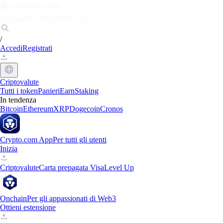
Mercati
Privati
Aziende
Scopri
/
Accedi
Registrati
Criptovalute
Tutti i token
Panieri
Earn
Staking
In tendenza
Bitcoin
Ethereum
XRP
Dogecoin
Cronos
Crypto.com App
Per tutti gli utenti
Inizia
Criptovalute
Carta prepagata Visa
Level Up
Onchain
Per gli appassionati di Web3
Ottieni estensione