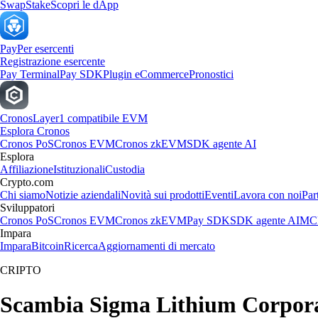
Swap
Stake
Scopri le dApp
Pay
Per esercenti
Registrazione esercente
Pay Terminal
Pay SDK
Plugin eCommerce
Pronostici
Cronos
Layer1 compatibile EVM
Esplora Cronos
Cronos PoS
Cronos EVM
Cronos zkEVM
SDK agente AI
Esplora
Affiliazione
Istituzionali
Custodia
Crypto.com
Chi siamo
Notizie aziendali
Novità sui prodotti
Eventi
Lavora con noi
Par
Sviluppatori
Cronos PoS
Cronos EVM
Cronos zkEVM
Pay SDK
SDK agente AI
MCP
Impara
Impara
Bitcoin
Ricerca
Aggiornamenti di mercato
CRIPTO
Scambia Sigma Lithium Corporatio