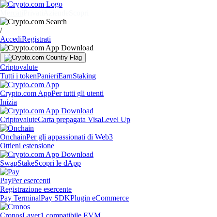
Mercati
Privati
Aziende
Scopri
/
Accedi
Registrati
Criptovalute
Tutti i token
Panieri
Earn
Staking
Crypto.com App
Per tutti gli utenti
Inizia
Criptovalute
Carta prepagata Visa
Level Up
Onchain
Per gli appassionati di Web3
Ottieni estensione
Swap
Stake
Scopri le dApp
Pay
Per esercenti
Registrazione esercente
Pay Terminal
Pay SDK
Plugin eCommerce
Cronos
Layer1 compatibile EVM