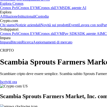
Esplora Cronos
Cronos PoS
Cronos EVM
Cronos zkEVM
SDK agente AI
Esplora
Affiliazione
Istituzionali
Custodia
Crypto.com
Chi siamo
Notizie aziendali
Novità sui prodotti
Eventi
Lavora con noi
Par
Sviluppatori
Cronos PoS
Cronos EVM
Cronos zkEVM
Pay SDK
SDK agente AI
MCP
Impara
Impara
Bitcoin
Ricerca
Aggiornamenti di mercato
CRIPTO
Scambia Sprouts Farmers Market, 
Scambiare cripto deve essere semplice. Scambia subito Sprouts Farmers M
Iscriviti ora
Scambia Sprouts Farmers Market, Inc. com