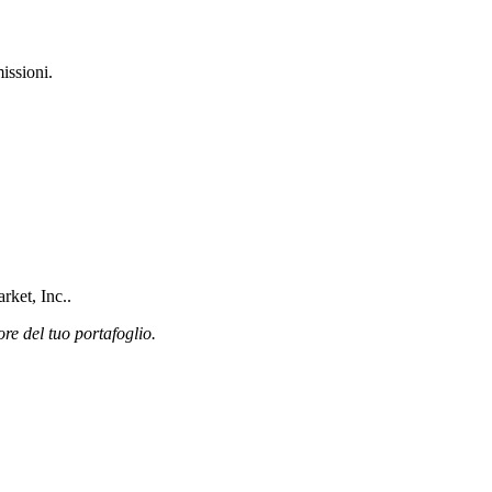
issioni.
rket, Inc..
ore del tuo portafoglio.