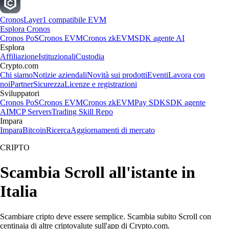
Cronos
Layer1 compatibile EVM
Esplora Cronos
Cronos PoS
Cronos EVM
Cronos zkEVM
SDK agente AI
Esplora
Affiliazione
Istituzionali
Custodia
Crypto.com
Chi siamo
Notizie aziendali
Novità sui prodotti
Eventi
Lavora con
noi
Partner
Sicurezza
Licenze e registrazioni
Sviluppatori
Cronos PoS
Cronos EVM
Cronos zkEVM
Pay SDK
SDK agente
AI
MCP Servers
Trading Skill Repo
Impara
Impara
Bitcoin
Ricerca
Aggiornamenti di mercato
CRIPTO
Scambia Scroll all'istante in
Italia
Scambiare cripto deve essere semplice. Scambia subito Scroll con
centinaia di altre criptovalute sull'app di Crypto.com.