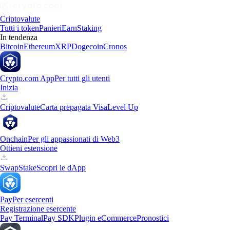
Criptovalute
Tutti i token
Panieri
Earn
Staking
In tendenza
Bitcoin
Ethereum
XRP
Dogecoin
Cronos
Crypto.com App
Per tutti gli utenti
Inizia
Criptovalute
Carta prepagata Visa
Level Up
Onchain
Per gli appassionati di Web3
Ottieni estensione
Swap
Stake
Scopri le dApp
Pay
Per esercenti
Registrazione esercente
Pay Terminal
Pay SDK
Plugin eCommerce
Pronostici