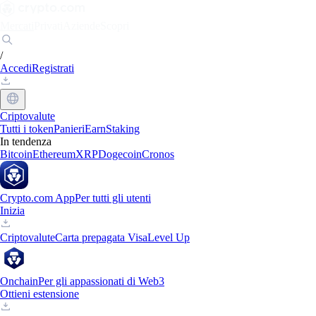
Mercati
Privati
Aziende
Scopri
/
Accedi
Registrati
Criptovalute
Tutti i token
Panieri
Earn
Staking
In tendenza
Bitcoin
Ethereum
XRP
Dogecoin
Cronos
Crypto.com App
Per tutti gli utenti
Inizia
Criptovalute
Carta prepagata Visa
Level Up
Onchain
Per gli appassionati di Web3
Ottieni estensione