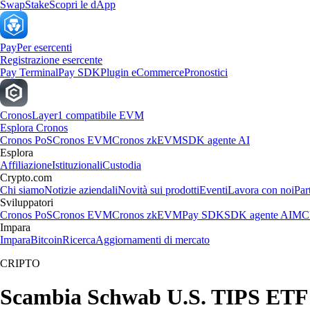
Swap
Stake
Scopri le dApp
Pay
Per esercenti
Registrazione esercente
Pay Terminal
Pay SDK
Plugin eCommerce
Pronostici
Cronos
Layer1 compatibile EVM
Esplora Cronos
Cronos PoS
Cronos EVM
Cronos zkEVM
SDK agente AI
Esplora
Affiliazione
Istituzionali
Custodia
Crypto.com
Chi siamo
Notizie aziendali
Novità sui prodotti
Eventi
Lavora con noi
Par
Sviluppatori
Cronos PoS
Cronos EVM
Cronos zkEVM
Pay SDK
SDK agente AI
MCP
Impara
Impara
Bitcoin
Ricerca
Aggiornamenti di mercato
CRIPTO
Scambia Schwab U.S. TIPS ETF al