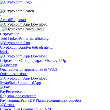
Mercati
Privati
Aziende
Scopri
/
Accedi
Registrati
Criptovalute
Tutti i token
Panieri
Earn
Staking
Crypto.com App
Per tutti gli utenti
Inizia
Criptovalute
Carta prepagata Visa
Level Up
Onchain
Per gli appassionati di Web3
Ottieni estensione
Swap
Stake
Scopri le dApp
Pay
Per esercenti
Registrazione esercente
Pay Terminal
Pay SDK
Plugin eCommerce
Pronostici
Cronos
Layer1 compatibile EVM