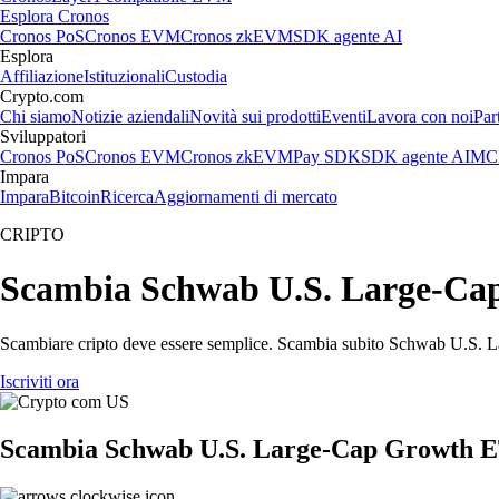
Esplora Cronos
Cronos PoS
Cronos EVM
Cronos zkEVM
SDK agente AI
Esplora
Affiliazione
Istituzionali
Custodia
Crypto.com
Chi siamo
Notizie aziendali
Novità sui prodotti
Eventi
Lavora con noi
Par
Sviluppatori
Cronos PoS
Cronos EVM
Cronos zkEVM
Pay SDK
SDK agente AI
MCP
Impara
Impara
Bitcoin
Ricerca
Aggiornamenti di mercato
CRIPTO
Scambia Schwab U.S. Large-Cap G
Scambiare cripto deve essere semplice. Scambia subito Schwab U.S. La
Iscriviti ora
Scambia Schwab U.S. Large-Cap Growth E