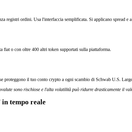
gistri ordini. Usa l'interfaccia semplificata. Si applicano spread e a
at o con oltre 400 altri token supportati sulla piattaforma.
igorose proteggono il tuo conto crypto a ogni scambio di Schwab U.S. L
ovalute sono rischiose e l'alta volatilità può ridurre drasticamente il val
in tempo reale